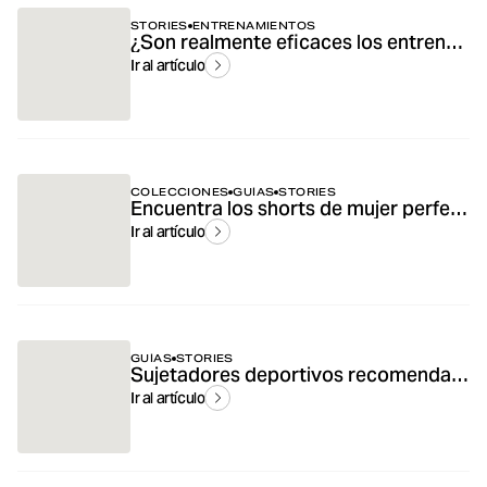
STORIES
ENTRENAMIENTOS
¿Son realmente eficaces los entrenamientos de 10 minutos?
Ir al artículo
COLECCIONES
GUÍAS
STORIES
Encuentra los shorts de mujer perfectos para entrenar y el día a día – Guía de shorts para mujer
Ir al artículo
GUÍAS
STORIES
Sujetadores deportivos recomendados para yoga y uso diario
Ir al artículo