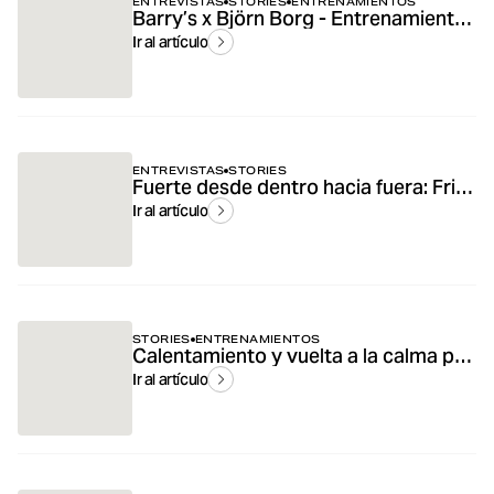
ENTREVISTAS
STORIES
ENTRENAMIENTOS
Barry’s x Björn Borg - Entrenamiento que aporta energía, fuerza y comunidad
Ir al artículo
ENTREVISTAS
STORIES
Fuerte desde dentro hacia fuera: Frida Gylner sobre mentalidad, entrenamiento y nutrición.
Ir al artículo
STORIES
ENTRENAMIENTOS
Calentamiento y vuelta a la calma para diferentes entrenamientos: ejercicios y consejos
Ir al artículo