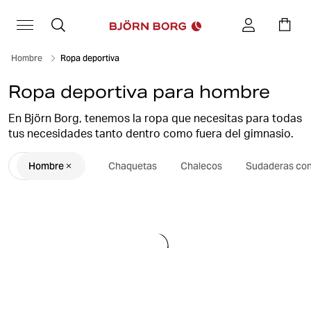
Hombre
Ropa deportiva
Ropa deportiva para hombre
En Björn Borg, tenemos la ropa que necesitas para todas
tus necesidades tanto dentro como fuera del gimnasio.
Hemos perfeccionado nuestra ropa deportiva para
Hombre
Chaquetas
Chalecos
Sudaderas co
ofrecerte la mejor experiencia de entrenamiento.
Materiales cómodos y de alta calidad que ofrecen la
máxima comodidad.
Ofrecemos ropa deportiva para todo tipo de
actividades, desde fitness hasta running y tenis. Elige
entre
camisetas
,
mallas
,
chaquetas
y mucho más.
También contamos con una amplia selección de ropa de
estar por casa y chándales, además de
sudaderas
,
sudaderas con capucha
y
pantalones deportivos
.