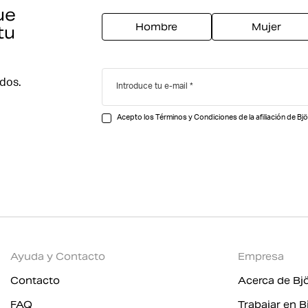
ue
Hombre
Mujer
tu
ados.
Introduce tu e-mail
Acepto los Términos y Condiciones de la afiliación de Bjö
Ayuda y Contacto
Empresa
Contacto
Acerca de Bj
FAQ
Trabajar en B