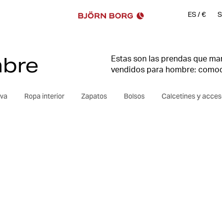
ES
/
€
S
mbre
Estas son las prendas que mar
vendidos para hombre: comodid
iva
Ropa interior
Zapatos
Bolsos
Calcetines y acces