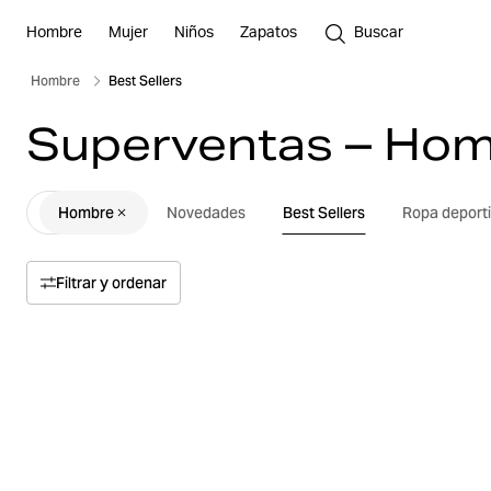
Hombre
Mujer
Niños
Zapatos
Buscar
Hombre
Best Sellers
Superventas – Ho
Hombre
Novedades
Best Sellers
Ropa deport
Filtrar y ordenar
Ordenar por
Relevancia
Precio alto a bajo
Precio bajo a alto