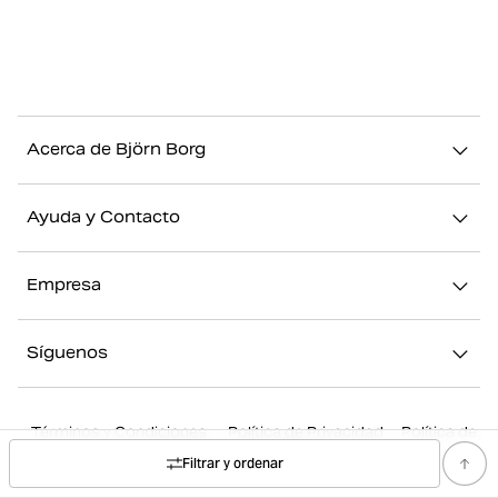
Acerca de Björn Borg
Nuestra historia
Ayuda y Contacto
Sostenibilidad
Contacto
Stories
Empresa
FAQ
Nuestras Tiendas
Acerca de Björn Borg
Devolución/Reclamación
Síguenos
Trabajar en Björn Borg
Mi cuenta
Instagram
Prensa
Términos y Condiciones
Política de Privacidad
Política de
Facebook
Cookies
Mapa de Sitio
Filtrar y ordenar
Youtube