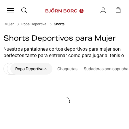
Mujer
Ropa Deportiva
Shorts
Shorts Deportivos para Mujer
Nuestros pantalones cortos deportivos para mujer son
perfectos tanto para entrenar como para jugar al tenis o
practicar actividades al aire libre. Tenemos pantalones
Ropa Deportiva
Chaquetas
Sudaderas con capucha
cortos de chándal, mallas ciclistas y de gimnasia de
cintura alta sin costuras que se ajustan perfectamente a
tu silueta.