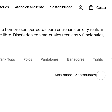
Cesta
tories
Atención al cliente
Sostenibilidad
ra hombre son perfectos para entrenar, correr y realizar
re libre. Diseñados con materiales técnicos y funcionales,
 gimnasia te permiten rendir al máximo y superarte en
Tank Tops
Polos
Pantalones
Bañadores
Tights
Mostrando 127 productos