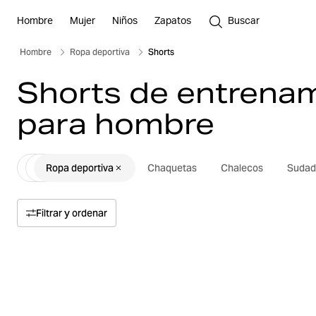
Hombre
Mujer
Niños
Zapatos
Buscar
Hombre
Ropa deportiva
Shorts
Shorts de entrena
para hombre
Ropa deportiva
Chaquetas
Chalecos
Sudad
Filtrar y ordenar
Ordenar por
Relevancia
Precio
Precio alto a bajo