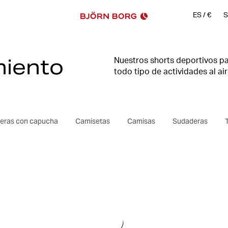
ES
/
€
S
miento
Nuestros shorts deportivos pa
todo tipo de actividades al ai
nuestros pantalones cortos de
todo momento.
eras con capucha
Camisetas
Camisas
Sudaderas