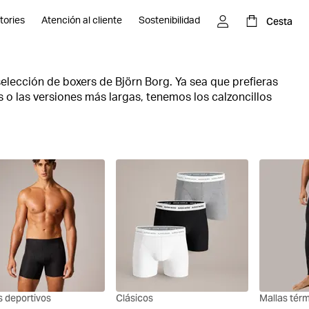
Cesta
tories
Atención al cliente
Sostenibilidad
elección de boxers de Björn Borg. Ya sea que prefieras
 o las versiones más largas, tenemos los calzoncillos
mente elásticos y transpirables son algunas de las
nuestra línea de boxers. Actualiza tu ropa interior hoy
erfecto.
s deportivos
Clásicos
Mallas tér