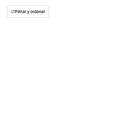
Filtrar y ordenar
Ordenar por
Relevancia
Precio
Precio alto a bajo
Talla
Precio bajo a alto
Color
Material
Multipack
Concepto