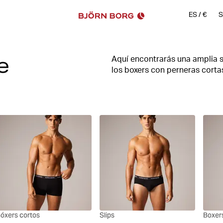
ES
/
€
S
e
Aquí encontrarás una amplia s
los boxers con perneras cortas
ideales para ti. Cómodos, alta
características destacadas de 
mismo con boxers de ajuste p
óxers cortos
Slips
Boxer