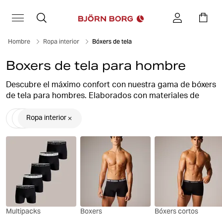
Hombre
Ropa interior
Bóxers de tela
Boxers de tela para hombre
Descubre el máximo confort con nuestra gama de bóxers
de tela para hombres. Elaborados con materiales de
primera calidad y diseñados para la libertad de
movimiento, nuestros
calzoncillos sueltos
ofrecen un
Ropa interior
soporte y transpirabilidad incomparables. Nuestra
colección garantiza confort durante todo el día sin
comprometer el estilo. Explora nuestra selección de
bóxers holgados ahora y mejora tus básicos de ropa
interior.
Multipacks
Boxers
Bóxers cortos