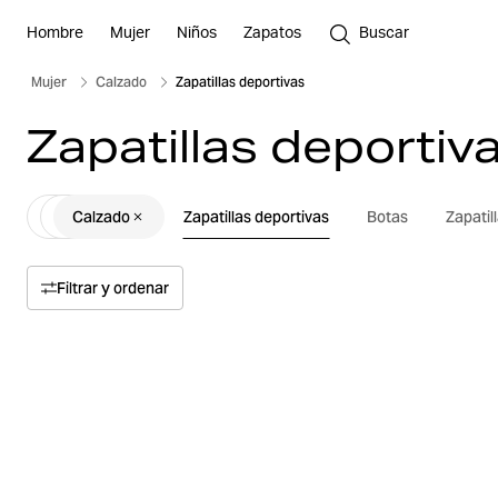
Hombre
Mujer
Niños
Zapatos
Buscar
Mujer
Calzado
Zapatillas deportivas
Zapatillas deportiv
Calzado
Zapatillas deportivas
Botas
Zapatil
Filtrar y ordenar
Ordenar por
Relevancia
Precio
Precio alto a bajo
Talla
Precio bajo a alto