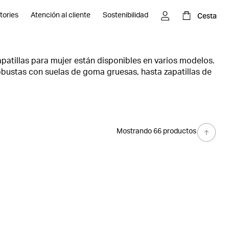
Cesta
tories
Atención al cliente
Sostenibilidad
apatillas para mujer están disponibles en varios modelos.
 robustas con suelas de goma gruesas, hasta zapatillas de
 mujer de Björn Borg, puedes hacer de todo, desde dar
 la ciudad hasta combinarlas con tu atuendo para el
varlas con ropa deportiva cuando llegue el momento de una
Mostrando 66 productos