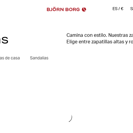
ES
/
€
S
as
Camina con estilo. Nuestras z
Elige entre zapatillas altas y
tenis clásicas y bajas de lona.
Con un par de zapatillas para
las de casa
Sandalias
paseos enérgicos y pasear por
trabajo, y, por supuesto, lle
sesión en el gimnasio.