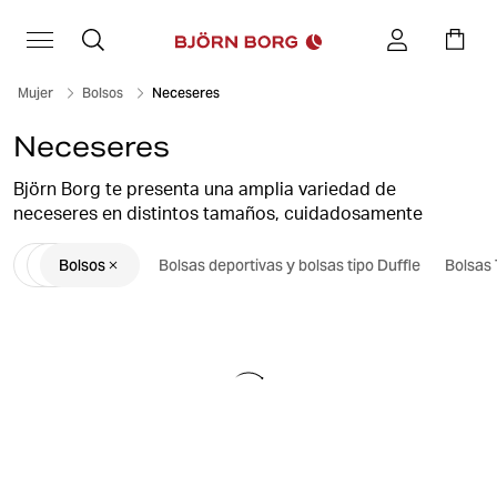
Mujer
Bolsos
Neceseres
Neceseres
Björn Borg te presenta una amplia variedad de
neceseres en distintos tamaños, cuidadosamente
diseñados para llevar de manera cómoda elementos
Bolsos
Bolsas deportivas y bolsas tipo Duffle
Bolsas
esenciales como champú y accesorios. Estos versátiles
neceseres también se destacan como organizadores
ideales para tu maquillaje. Son el compañero de viaje
esencial y un complemento imprescindible para tu bolsa
de gimnasio, satisfaciendo todas tus necesidades
mientras estás en movimiento.