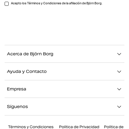
Acepto los Términos y Condiciones de la afiliación de Björn Borg.
Acerca de Björn Borg
Nuestra historia
Ayuda y Contacto
Sostenibilidad
Contacto
Stories
Empresa
FAQ
Nuestras Tiendas
Acerca de Björn Borg
Devolución/Reclamación
Síguenos
Trabajar en Björn Borg
Mi cuenta
Instagram
Prensa
Términos y Condiciones
Política de Privacidad
Política de