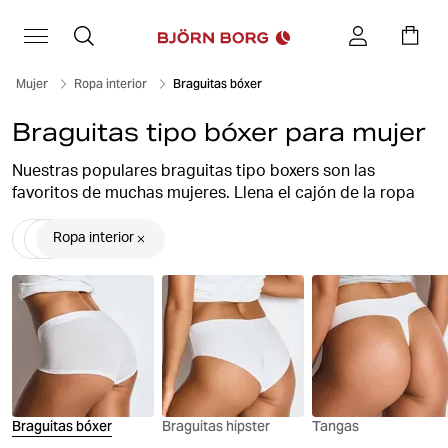
Mujer
Ropa interior
Braguitas bóxer
Braguitas tipo bóxer para mujer
Nuestras populares braguitas tipo boxers son las
favoritos de muchas mujeres. Llena el cajón de la ropa
interior con braguitas suaves y flexibles de fino algodón
combinado con elastano. La combinación perfecta.
Ropa interior
En Björn Borg siempre encontrará braguitas tipo
culottes para mujer cómodas y con mucho estilo, de
gran calidad y con un diseño elegante.
No podrás resistirte a la selección de ropa interior para
mujer de Björn Borg: minishorts que se adaptan a
cualquier silueta. Ideal para llevar debajo de faldas,
pantalones, vestidos, mallas o leggings
Braguitas bóxer
Braguitas hipster
Tangas