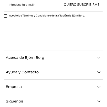
QUIERO SUSCRIBIRME
Introduce tu e-mail
Acepto los Términos y Condiciones de la afiliación de Björn Borg.
Acerca de Björn Borg
Nuestra historia
Ayuda y Contacto
Sostenibilidad
Contacto
Stories
Empresa
FAQ
Nuestras Tiendas
Acerca de Björn Borg
Devolución/Reclamación
Síguenos
Trabajar en Björn Borg