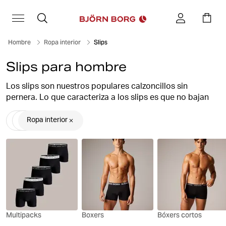
Hombre
Ropa interior
Slips
Slips para hombre
Los slips son nuestros populares calzoncillos sin
pernera. Lo que caracteriza a los slips es que no bajan
sobre los muslos. No se suben y por eso son perfectos
debajo de pantalones más ajustados. También ofrecen
Ropa interior
máxima comodidad y sujeción.
En Björn Borg encontrarás slips tanto para el día a día
como para entrenar.
Llevamos más de 30 años perfeccionando nuestra ropa
interior. Diseñando y rediseñando, mejorando y
desarrollando, sin dejar de mantenernos fieles a nuestro
Multipacks
Boxers
Bóxers cortos
legado. Nunca hemos tomado atajos, porque no se