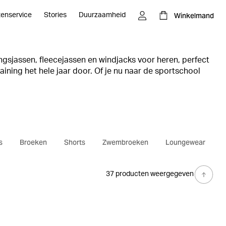
Winkelmand
tenservice
Stories
Duurzaamheid
ngsjassen, fleecejassen en windjacks voor heren, perfect
aining het hele jaar door. Of je nu naar de sportschool
t de juiste jas voor elke training. Een licht en functioneel
l item voor elke actieve garderobe.
 functionaliteit en stijl met lichtgewicht en
ontworpen om je maximale bewegingsvrijheid te geven.
mende meshpanelen en reflecterende elementen voor
s
Broeken
Shorts
Zwembroeken
Loungewear
n focussen op je training, zelfs in zwaardere
37 producten weergegeven
n vind je ook comfortabele, warme fleecejassen en
irts. Trakteer jezelf op een herenjas van Björn Borg en til
 naar een hoger niveau, of je nu gaat hardlopen, naar de
kse bezigheden uitvoert.