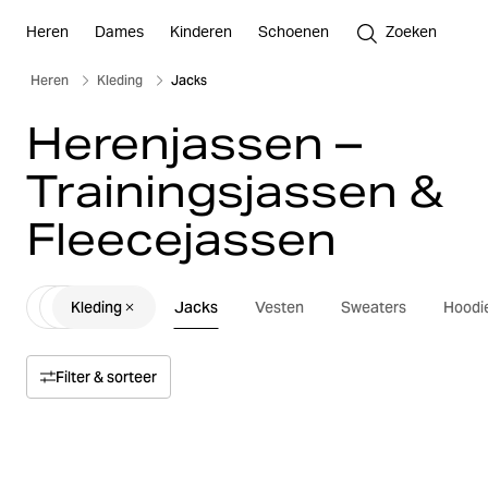
Heren
Dames
Kinderen
Schoenen
Zoeken
Heren
Kleding
Jacks
Herenjassen –
Trainingsjassen &
Fleecejassen
Kleding
Jacks
Vesten
Sweaters
Hoodi
Filter & sorteer
Sorteren op