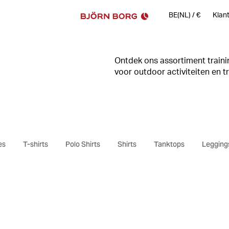
BE(NL)
/
€
Klan
Ontdek ons assortiment traini
voor outdoor activiteiten en tr
gaat of gaat hardlopen, je vind
trainingsjack is een essentiee
Onze hardloopjassen combineren
waterafstotende materialen, 
Met slimme details zoals ade
es
T-shirts
Polo Shirts
Shirts
Tanktops
Legging
zichtbaarheid, kun je je blijve
weersomstandigheden.
In ons assortiment herenjasse
stijlvolle donsjassen en oversh
zowel je prestaties als je look
sportschool gaat of je dagelij