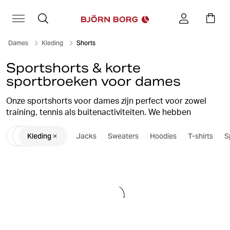
Dames
Kleding
Shorts
Sportshorts & korte
sportbroeken voor dames
Onze sportshorts voor dames zijn perfect voor zowel
training, tennis als buitenactiviteiten. We hebben
zweetbestendige shorts, fietsshorts en sportshorts voor
Kleding
Jacks
Sweaters
Hoodies
T-shirts
S
elke gelegenheid, waarmee je op de top van je kunnen
presteert en jezelf elke keer weer overtreft.