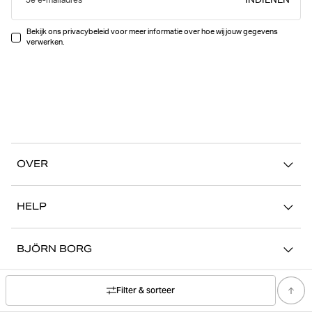
INDIENEN
Je e-mailadres
Bekijk ons privacybeleid voor meer informatie over hoe wij jouw gegevens
verwerken.
OVER
Ons verhaal
HELP
Duurzaamheid
Mijn Account
Stories
BJÖRN BORG
Contact
Onze winkels
Carrière
FAQ
Filter & sorteer
SOCIAL
Pers
Retour/Claim