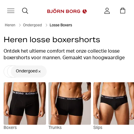
Heren
Ondergoed
Losse Boxers
Heren losse boxershorts
Ontdek het ultieme comfort met onze collectie losse
boxershorts voor mannen. Gemaakt van hoogwaardige
materialen en ontworpen voor bewegingsvrijheid, bieden
onze losse boxershorts ongeëvenaarde ondersteuning en
Ondergoed
ademend vermogen. Of je nu thuis ontspant of actief
bezig bent, onze collectie garandeert de hele dag
comfort zonder stijl op te offeren. Verken nu onze
selectie losse boxershorts en upgrade je ondergoed
essentials.
Boxers
Trunks
Slips