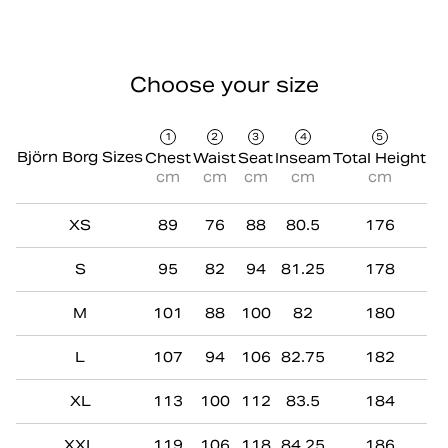
Choose your size
1
2
3
4
5
Björn Borg Sizes
Chest
Waist
Seat
Inseam
Total Height
cm
cm
cm
cm
cm
XS
89
76
88
80.5
176
S
95
82
94
81.25
178
M
101
88
100
82
180
L
107
94
106
82.75
182
XL
113
100
112
83.5
184
XXL
119
106
118
84.25
186