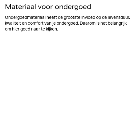
Materiaal voor ondergoed
Ondergoedmateriaal heeft de grootste invloed op de levensduur,
kwaliteit en comfort van je ondergoed. Daarom is het belangrijk
om hier goed naar te kijken.
Katoen
Katoen is het meest gebruikte materiaal voor ondergoed. Het
is een natuurlijke vezel die zowel zacht als slijtvast is,
waardoor het lang meegaat, was na was. Katoenen
ondergoed is zowel comfortabel als ademend.