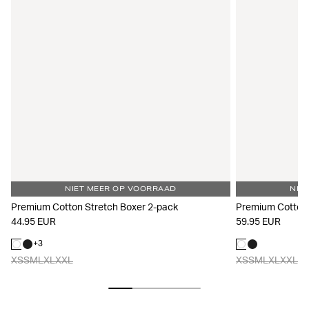
NIET MEER OP VOORRAAD
NIE
Premium Cotton Stretch Boxer 2-pack
Premium Cotton 
44.95 EUR
59.95 EUR
+
3
XS
S
M
L
XL
XXL
XS
S
M
L
XL
XXL