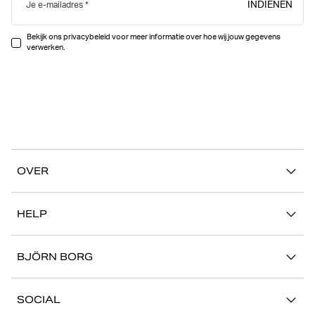
INDIENEN
Je e-mailadres
Bekijk ons privacybeleid voor meer informatie over hoe wij jouw gegevens
verwerken.
OVER
Ons verhaal
HELP
Duurzaamheid
Mijn Account
Stories
BJÖRN BORG
Contact
Onze winkels
Carrière
FAQ
SOCIAL
Pers