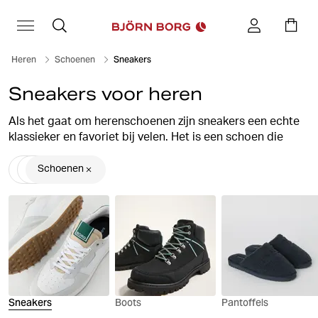
Heren
Schoenen
Sneakers
Sneakers voor heren
Als het gaat om herenschoenen zijn sneakers een echte
klassieker en favoriet bij velen. Het is een schoen die
perfect past bij zowel sport als vrije tijd en makkelijk
gecombineerd kan worden met casual outfits of een
Schoenen
sportieve look met
sportkleding
en
loungewear
.
Onze sneakers voor heren zijn verkrijgbaar in
verschillende modellen, stijlen en kleuren. Kies uit lage en
halfhoge sneakers, stijlvolle hoge sneakers en lage
canvas schoenen voor heren. Met een paar
herensneakers van Björn Borg ga je altijd stijlvol op pad.
Sneakers
Boots
Pantoffels