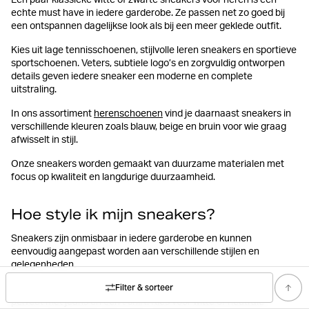
Een paar klassieke witte of zwarte sneakers voor heren is een
echte must have in iedere garderobe. Ze passen net zo goed bij
een ontspannen dagelijkse look als bij een meer geklede outfit.
Kies uit lage tennisschoenen, stijlvolle leren sneakers en sportieve
sportschoenen. Veters, subtiele logo’s en zorgvuldig ontworpen
details geven iedere sneaker een moderne en complete
uitstraling.
In ons assortiment
herenschoenen
vind je daarnaast sneakers in
verschillende kleuren zoals blauw, beige en bruin voor wie graag
afwisselt in stijl.
Onze sneakers worden gemaakt van duurzame materialen met
focus op kwaliteit en langdurige duurzaamheid.
Hoe style ik mijn sneakers?
Sneakers zijn onmisbaar in iedere garderobe en kunnen
eenvoudig aangepast worden aan verschillende stijlen en
gelegenheden.
Filter & sorteer
Voor een casual dagelijkse look combineer je klassieke sneakers
perfect met jeans en een t shirt. Kies voor witte of neutrale