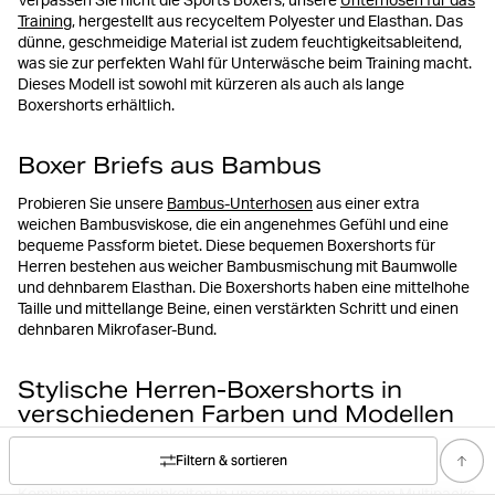
Verpassen Sie nicht die Sports Boxers, unsere
Unterhosen für das
Training
, hergestellt aus recyceltem Polyester und Elasthan. Das
dünne, geschmeidige Material ist zudem feuchtigkeitsableitend,
was sie zur perfekten Wahl für Unterwäsche beim Training macht.
Dieses Modell ist sowohl mit kürzeren als auch als lange
Boxershorts erhältlich.
Boxer Briefs aus Bambus
Probieren Sie unsere
Bambus-Unterhosen
aus einer extra
weichen Bambusviskose, die ein angenehmes Gefühl und eine
bequeme Passform bietet. Diese bequemen Boxershorts für
Herren bestehen aus weicher Bambusmischung mit Baumwolle
und dehnbarem Elasthan. Die Boxershorts haben eine mittelhohe
Taille und mittellange Beine, einen verstärkten Schritt und einen
dehnbaren Mikrofaser-Bund.
Stylische Herren-Boxershorts in
verschiedenen Farben und Modellen
Selbstverständlich führen wir sowohl einfarbige Boxers als auch
Filtern & sortieren
farbenfrohe und gemusterte
Unterhosen
. Die