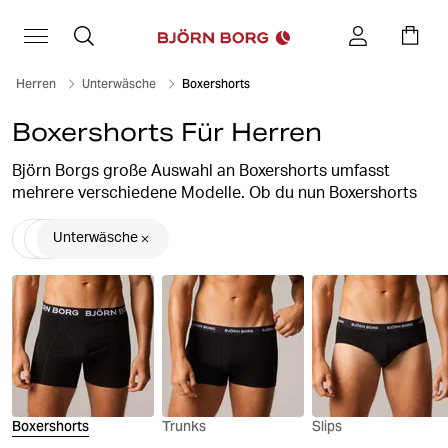
Herren
Unterwäsche
Boxershorts
Boxershorts Für Herren
Björn Borgs große Auswahl an Boxershorts umfasst
mehrere verschiedene Modelle. Ob du nun Boxershorts
mit kurzen Beinen oder längere Versionen bevorzugst –
wir haben die richtigen Herren-Boxershorts für dich. Das
Unterwäsche
gesamte Sortiment zeichnet sich durch hohen
Tragekomfort, guten Stretch-Anteil und angenehme,
atmungsaktive Materialien aus. Bring neuen Schwung in
deine Unterwäsche-Schublade und investiere noch heute
in Boxershorts mit perfekter Passform im 1er- und Multi-
Pack.
Boxershorts
Trunks
Slips