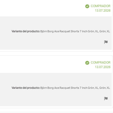
Verificado
COMPRADOR
F
13.07.2026
d
c
Variante del producto:
Björn Borg Ace Racquet Shorts 7 Inch Grön, XL, Grön, XL
Verificado
COMPRADOR
F
13.07.2026
d
c
Variante del producto:
Björn Borg Ace Racquet Shorts 7 Inch Grön, XL, Grön, XL