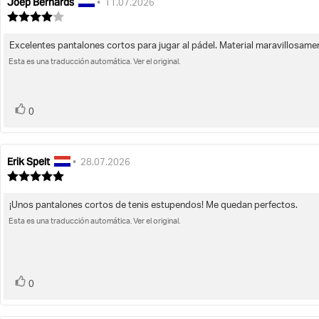
Joep Bernards
Autor
Fecha
•
11.07.2026
de
de
Valoración
la
de
la
la
opinión:
opinión:
Excelentes pantalones cortos para jugar al pádel. Material maravillosamen
Texto
opinión:
4.0
Esta es una traducción automática. Ver el original.
de
de
la
5
opinión:
estrellas
voto(s)
Votar
0
Erik Spelt
Autor
Fecha
•
28.07.2026
de
de
Valoración
la
de
la
la
opinión:
opinión:
¡Unos pantalones cortos de tenis estupendos! Me quedan perfectos.
Texto
opinión:
5.0
Esta es una traducción automática. Ver el original.
de
de
la
5
opinión:
estrellas
voto(s)
Votar
0