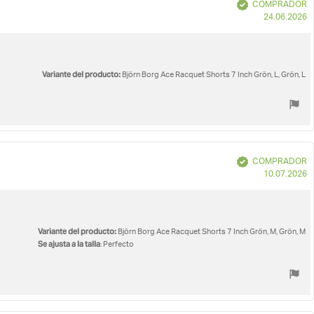
Verificado
COMPRADOR
F
24.06.2026
d
c
Variante del producto:
Björn Borg Ace Racquet Shorts 7 Inch Grön, L, Grön, L
Verificado
COMPRADOR
F
10.07.2026
d
c
Variante del producto:
Björn Borg Ace Racquet Shorts 7 Inch Grön, M, Grön, M
Se ajusta a la talla
: Perfecto