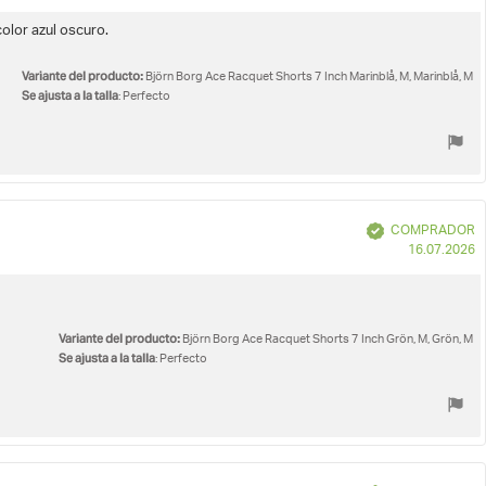
d
c
olor azul oscuro.
Variante del producto:
Björn Borg Ace Racquet Shorts 7 Inch Marinblå, M, Marinblå, M
Se ajusta a la talla
: Perfecto
Verificado
COMPRADOR
F
16.07.2026
d
c
Variante del producto:
Björn Borg Ace Racquet Shorts 7 Inch Grön, M, Grön, M
Se ajusta a la talla
: Perfecto