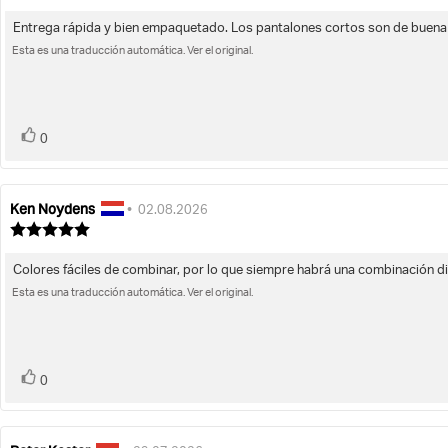
la
de
la
la
opinión:
opinión:
Entrega rápida y bien empaquetado. Los pantalones cortos son de buena ca
Texto
opinión:
5.0
Esta es una traducción automática. Ver el original.
de
de
la
5
opinión:
estrellas
voto(s)
Votar
0
Ken Noydens
Autor
Fecha
•
02.08.2026
de
de
Valoración
la
de
la
la
opinión:
opinión:
Colores fáciles de combinar, por lo que siempre habrá una combinación dif
Texto
opinión:
5.0
Esta es una traducción automática. Ver el original.
de
de
la
5
opinión:
estrellas
voto(s)
Votar
0