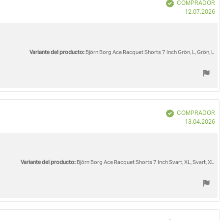
Verificado
COMPRADOR
F
12.07.2026
d
c
Variante del producto:
Björn Borg Ace Racquet Shorts 7 Inch Grön, L, Grön, L
Verificado
COMPRADOR
F
13.04.2026
d
c
Variante del producto:
Björn Borg Ace Racquet Shorts 7 Inch Svart, XL, Svart, XL