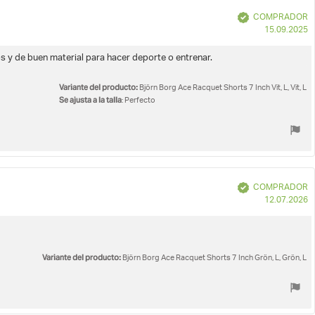
Verificado
COMPRADOR
F
15.09.2025
d
c
y de buen material para hacer deporte o entrenar.
Variante del producto:
Björn Borg Ace Racquet Shorts 7 Inch Vit, L, Vit, L
Se ajusta a la talla
: Perfecto
Verificado
COMPRADOR
F
12.07.2026
d
c
Variante del producto:
Björn Borg Ace Racquet Shorts 7 Inch Grön, L, Grön, L