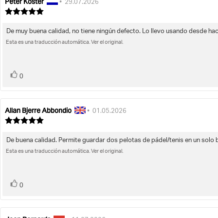
Peter Koster
Autor
Fecha
•
29.07.2026
de
de
Valoración
la
de
la
la
opinión:
opinión:
De muy buena calidad, no tiene ningún defecto. Lo llevo usando desde h
Texto
opinión:
5.0
Esta es una traducción automática. Ver el original.
de
de
la
5
opinión:
estrellas
voto(s)
Votar
0
Allan Bjerre Abbondio
Autor
Fecha
•
01.05.2026
de
de
Valoración
la
de
la
la
opinión:
opinión:
De buena calidad. Permite guardar dos pelotas de pádel/tenis en un solo b
Texto
opinión:
5.0
Esta es una traducción automática. Ver el original.
de
de
la
5
opinión:
estrellas
voto(s)
Votar
0