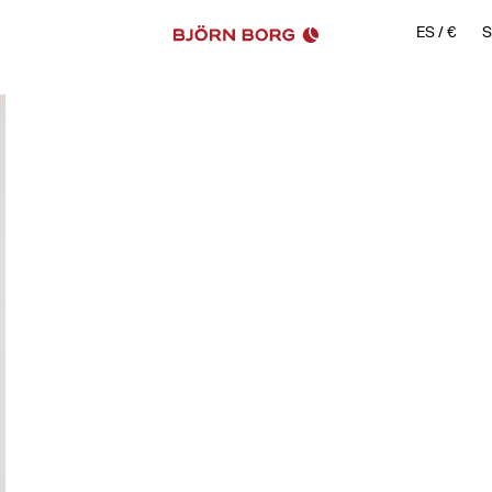
ES
/
€
S