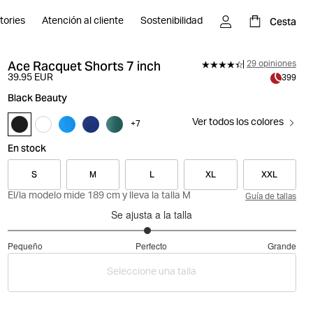
Cesta
tories
Atención al cliente
Sostenibilidad
Ace Racquet Shorts 7 inch
29 opiniones
39.95 EUR
399
Black Beauty
Ver todos los colores
+
7
En stock
S
M
L
XL
XXL
El/la modelo mide 189 cm y lleva la talla M
Guía de tallas
Se ajusta a la talla
2.935483870967742
Pequeño
Perfecto
Grande
de
Basado
5
Seleccione una talla
en
31
votos