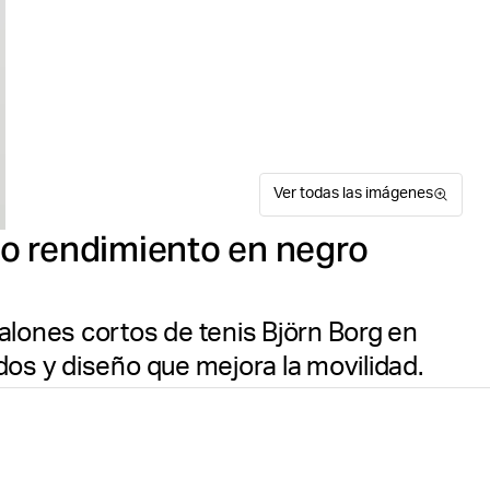
Ver todas las imágenes
lto rendimiento en negro
alones cortos de tenis Björn Borg en
dos y diseño que mejora la movilidad.
Los Björn Borg Ace Racquet
Suitable for sport
Guía de tallas
pádel de 7 pulgadas para h
exterior e interior elástico
un ajuste fácil, bolsillos l