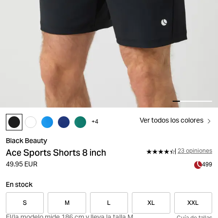
Ver todos los colores
+
4
Black Beauty
Ace Sports Shorts 8 inch
23 opiniones
49.95 EUR
499
En stock
S
M
L
XL
XXL