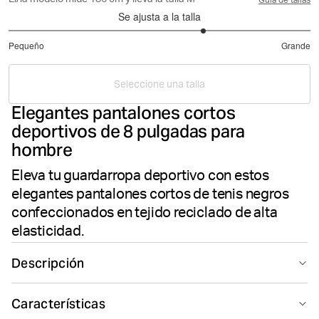
El/la modelo mide 186 cm y lleva la talla M
Guía de tallas
Se ajusta a la talla
3.592592592592593
Pequeño
Grande
de
Basado
5
en
Seleccione una talla
27
Elegantes pantalones cortos
votos
deportivos de 8 pulgadas para
hombre
Eleva tu guardarropa deportivo con estos
elegantes pantalones cortos de tenis negros
confeccionados en tejido reciclado de alta
elasticidad.
Descripción
Los pantalones cortos Björn Borg Ace Sport en negro
Características
son unos pantalones cortos de tenis para hombre