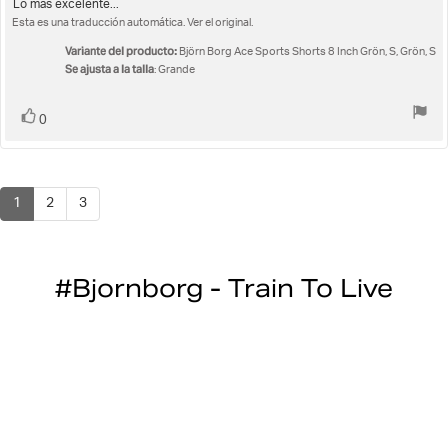
la
Texto
Lo más excelente...
opinión:
Esta es una traducción automática. Ver el original.
de
5.0
la
de
Variante del producto:
Björn Borg Ace Sports Shorts 8 Inch Grön, S, Grön, S
opinión:
5
Se ajusta a la talla
: Grande
estrellas
Votar
voto(s)
0
1
2
3
#Bjornborg - Train To Live