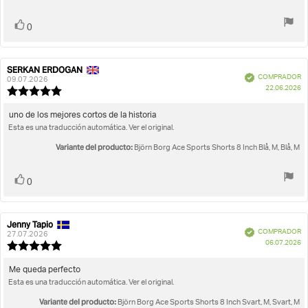
opinión:
5
estrellas
Votar
voto(s)
0
SERKAN ERDOGAN
Autor
Fecha
Verificado
COMPRADOR
de
de
09.07.2026
F
22.06.2026
la
la
Valoración
d
opinión:
opinión:
de
c
la
Texto
uno de los mejores cortos de la historia
opinión:
Esta es una traducción automática. Ver el original.
de
5.0
la
de
Variante del producto:
Björn Borg Ace Sports Shorts 8 Inch Blå, M, Blå, M
opinión:
5
estrellas
Votar
voto(s)
0
Jenny Tapio
Autor
Fecha
Verificado
COMPRADOR
de
de
27.07.2026
F
06.07.2026
la
la
Valoración
d
opinión:
opinión:
de
c
la
Texto
Me queda perfecto
opinión:
Esta es una traducción automática. Ver el original.
de
5.0
la
de
Variante del producto:
Björn Borg Ace Sports Shorts 8 Inch Svart, M, Svart, M