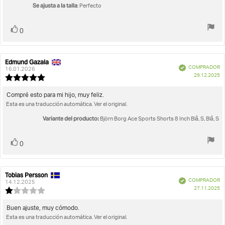
opinión:
5
Se ajusta a la talla
: Perfecto
estrellas
Votar
voto(s)
0
Edmund Gazala
Autor
Fecha
Verificado
COMPRADOR
de
de
16.01.2026
F
29.12.2025
la
la
Valoración
d
opinión:
opinión:
de
c
la
Texto
Compré esto para mi hijo, muy feliz.
opinión:
Esta es una traducción automática. Ver el original.
de
5.0
la
de
Variante del producto:
Björn Borg Ace Sports Shorts 8 Inch Blå, S, Blå, S
opinión:
5
estrellas
Votar
voto(s)
0
Tobias Persson
Autor
Fecha
Verificado
COMPRADOR
de
de
14.12.2025
F
27.11.2025
la
la
Valoración
d
opinión:
opinión:
de
c
la
Texto
Buen ajuste, muy cómodo.
opinión:
Esta es una traducción automática. Ver el original.
de
1.0