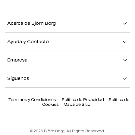
Acerca de Björn Borg
Nuestra historia
Ayuda y Contacto
Sostenibilidad
Contacto
Stories
Empresa
FAQ
Nuestras Tiendas
Acerca de Björn Borg
Devolución/Reclamación
Síguenos
Trabajar en Björn Borg
Mi cuenta
Instagram
Prensa
Términos y Condiciones
Política de Privacidad
Política de
Facebook
Cookies
Mapa de Sitio
Youtube
Twitter
©
2026
Björn Borg, All Rights Reserved.
Tiktok