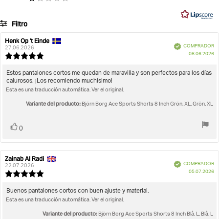
en
27
Filtro
votos
Calificación
Imágenes
Henk Op 't Einde
Autor
Fecha
Verificado
COMPRADOR
de
de
27.06.2026
F
Se ajusta a la talla
08.06.2026
la
la
Valoración
d
opinión:
opinión:
de
c
la
Texto
Estos pantalones cortos me quedan de maravilla y son perfectos para los días
opinión:
calurosos. ¡Los recomiendo muchísimo!
de
5.0
Esta es una traducción automática. Ver el original.
la
de
opinión:
5
Variante del producto:
Björn Borg Ace Sports Shorts 8 Inch Grön, XL, Grön, XL
estrellas
Votar
voto(s)
0
Zainab Al Radi
Autor
Fecha
Verificado
COMPRADOR
de
de
22.07.2026
F
05.07.2026
la
la
Valoración
d
opinión:
opinión:
de
c
la
Texto
Buenos pantalones cortos con buen ajuste y material.
opinión:
Esta es una traducción automática. Ver el original.
de
5.0
la
de
Variante del producto:
Björn Borg Ace Sports Shorts 8 Inch Blå, L, Blå, L