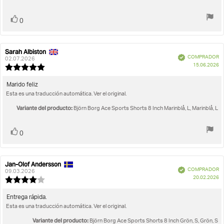
opinión:
5
estrellas
Votar
voto(s)
0
Sarah Albiston
Autor
Fecha
Verificado
COMPRADOR
de
de
02.07.2026
F
15.06.2026
la
la
Valoración
d
opinión:
opinión:
de
c
la
Texto
Marido feliz
opinión:
Esta es una traducción automática. Ver el original.
de
5.0
la
de
Variante del producto:
Björn Borg Ace Sports Shorts 8 Inch Marinblå, L, Marinblå, L
opinión:
5
estrellas
Votar
voto(s)
0
Jan-Olof Andersson
Autor
Fecha
Verificado
COMPRADOR
de
de
09.03.2026
F
20.02.2026
la
la
Valoración
d
opinión:
opinión:
de
c
la
Texto
Entrega rápida.
opinión:
Esta es una traducción automática. Ver el original.
de
4.0
la
de
Variante del producto:
Björn Borg Ace Sports Shorts 8 Inch Grön, S, Grön, S