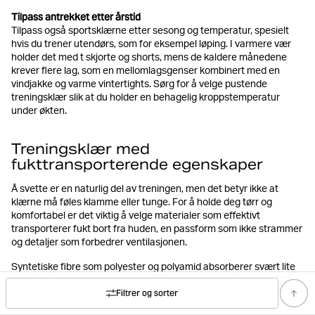
Tilpass antrekket etter årstid
Tilpass også sportsklærne etter sesong og temperatur, spesielt
hvis du trener utendørs, som for eksempel løping. I varmere vær
holder det med t skjorte og shorts, mens de kaldere månedene
krever flere lag, som en mellomlagsgenser kombinert med en
vindjakke og varme vintertights. Sørg for å velge pustende
treningsklær slik at du holder en behagelig kroppstemperatur
under økten.
Treningsklær med
fukttransporterende egenskaper
Å svette er en naturlig del av treningen, men det betyr ikke at
klærne må føles klamme eller tunge. For å holde deg tørr og
komfortabel er det viktig å velge materialer som effektivt
transporterer fukt bort fra huden, en passform som ikke strammer
og detaljer som forbedrer ventilasjonen.
Syntetiske fibre som polyester og polyamid absorberer svært lite
fukt. I stedet transporterer de svetten gjennom små kanaler til
Filtrer og sorter
stoffets overflate, der den kan fordampe.