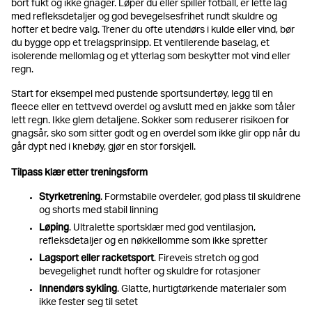
bort fukt og ikke gnager. Løper du eller spiller fotball, er lette lag
med refleksdetaljer og god bevegelsesfrihet rundt skuldre og
hofter et bedre valg. Trener du ofte utendørs i kulde eller vind, bør
du bygge opp et trelagsprinsipp. Et ventilerende baselag, et
isolerende mellomlag og et ytterlag som beskytter mot vind eller
regn.
Start for eksempel med pustende sportsundertøy, legg til en
fleece eller en tettvevd overdel og avslutt med en jakke som tåler
lett regn. Ikke glem detaljene. Sokker som reduserer risikoen for
gnagsår, sko som sitter godt og en overdel som ikke glir opp når du
går dypt ned i knebøy, gjør en stor forskjell.
Tilpass klær etter treningsform
Styrketrening
. Formstabile overdeler, god plass til skuldrene
og shorts med stabil linning
Løping
. Ultralette sportsklær med god ventilasjon,
refleksdetaljer og en nøkkellomme som ikke spretter
Lagsport eller racketsport
. Fireveis stretch og god
bevegelighet rundt hofter og skuldre for rotasjoner
Innendørs sykling
. Glatte, hurtigtørkende materialer som
ikke fester seg til setet