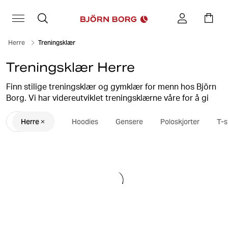
Herre
Treningsklær
Treningsklær Herre
Finn stilige treningsklær og gymklær for menn hos Björn
Borg. Vi har videreutviklet treningsklærne våre for å gi
deg den beste treningsopplevelsen. Behagelige
Herre
Hoodies
Gensere
Poloskjorter
T-s
materialer av høy kvalitet gir deg optimal komfort.
Vi tilbyr sportsklær for alle slags aktiviteter, fra
treningstøy til treningsstudioet til løpe- og tennisutstyr.
Velg mellom
T-skjorter
,
shorts
,
tights
,
jakker
og mye mer.
Vi har også et bredt utvalg av loungewear og
treningsdresser, i tillegg til
collegegensere
,
hettegensere
og
joggebukser
.