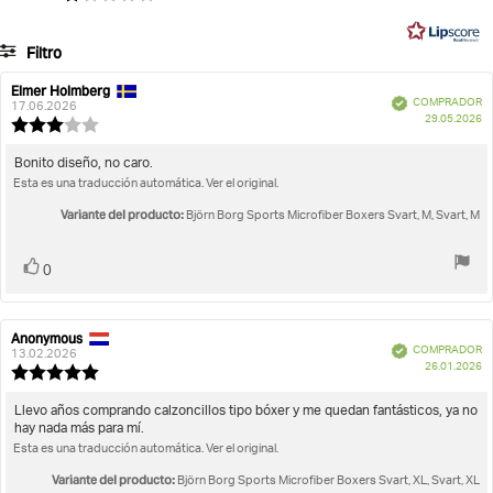
en
Número de artículo: 10004192_P0749
15
Filtro
Sports Microfiber Boxers
votos
Calificación
Imágenes
Elmer Holmberg
Autor
Fecha
Verificado
COMPRADOR
de
de
17.06.2026
F
Se ajusta a la talla
29.05.2026
la
la
Valoración
d
opinión:
opinión:
de
c
la
Texto
Bonito diseño, no caro.
opinión:
Esta es una traducción automática. Ver el original.
de
3.0
la
de
Variante del producto:
Björn Borg Sports Microfiber Boxers Svart, M, Svart, M
opinión:
5
estrellas
Votar
voto(s)
0
Anonymous
Autor
Fecha
Verificado
COMPRADOR
de
de
13.02.2026
F
26.01.2026
la
la
Valoración
d
opinión:
opinión:
de
c
la
Texto
Llevo años comprando calzoncillos tipo bóxer y me quedan fantásticos, ya no
opinión:
hay nada más para mí.
de
5.0
Esta es una traducción automática. Ver el original.
la
de
opinión:
5
Variante del producto:
Björn Borg Sports Microfiber Boxers Svart, XL, Svart, XL