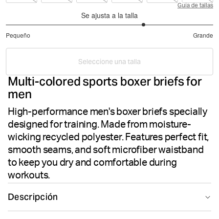
Guía de tallas
Se ajusta a la talla
3.666666666666667
Pequeño
Grande
de
Basado
5
en
Seleccione una talla
15
Multi-colored sports boxer briefs for
votos
men
High-performance men's boxer briefs specially
designed for training. Made from moisture-
wicking recycled polyester. Features perfect fit,
smooth seams, and soft microfiber waistband
to keep you dry and comfortable during
workouts.
Descripción
The Björn Borg Sports Microfiber Boxers in Ocean 1