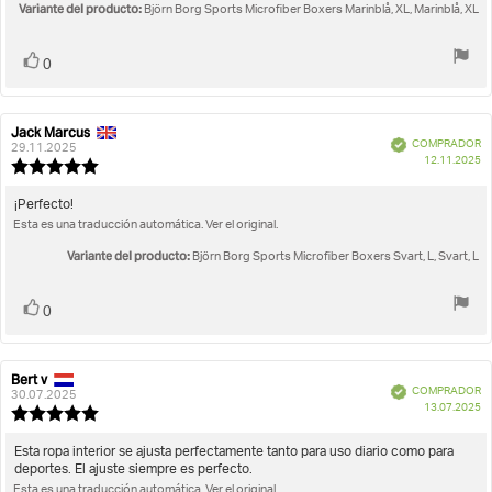
la
de
Variante del producto:
Björn Borg Sports Microfiber Boxers Marinblå, XL, Marinblå, XL
opinión:
5
estrellas
Votar
voto(s)
0
Jack Marcus
Autor
Fecha
Verificado
COMPRADOR
de
de
29.11.2025
F
12.11.2025
la
la
Valoración
d
opinión:
opinión:
de
c
la
Texto
¡Perfecto!
opinión:
Esta es una traducción automática. Ver el original.
de
5.0
la
de
Variante del producto:
Björn Borg Sports Microfiber Boxers Svart, L, Svart, L
opinión:
5
estrellas
Votar
voto(s)
0
Bert v
Autor
Fecha
Verificado
COMPRADOR
de
de
30.07.2025
F
13.07.2025
la
la
Valoración
d
opinión:
opinión:
de
c
la
Texto
Esta ropa interior se ajusta perfectamente tanto para uso diario como para
opinión:
deportes. El ajuste siempre es perfecto.
de
5.0
Esta es una traducción automática. Ver el original.