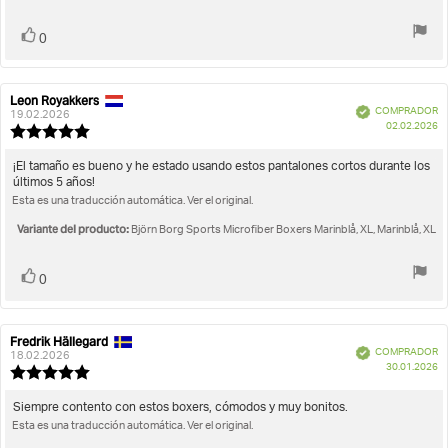
estrellas
Votar
voto(s)
0
Leon Royakkers
Autor
Fecha
Verificado
COMPRADOR
de
de
19.02.2026
F
02.02.2026
la
la
Valoración
d
opinión:
opinión:
de
c
la
Texto
¡El tamaño es bueno y he estado usando estos pantalones cortos durante los
opinión:
últimos 5 años!
de
5.0
Esta es una traducción automática. Ver el original.
la
de
opinión:
5
Variante del producto:
Björn Borg Sports Microfiber Boxers Marinblå, XL, Marinblå, XL
estrellas
Votar
voto(s)
0
Fredrik Hällegard
Autor
Fecha
Verificado
COMPRADOR
de
de
18.02.2026
F
30.01.2026
la
la
Valoración
d
opinión:
opinión:
de
c
la
Texto
Siempre contento con estos boxers, cómodos y muy bonitos.
opinión:
Esta es una traducción automática. Ver el original.
de
5.0
la