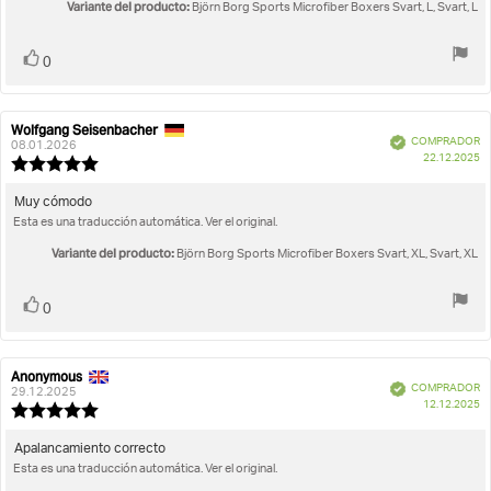
de
Variante del producto:
Björn Borg Sports Microfiber Boxers Svart, L, Svart, L
opinión:
5
estrellas
Votar
voto(s)
0
Wolfgang Seisenbacher
Autor
Fecha
Verificado
COMPRADOR
de
de
08.01.2026
F
22.12.2025
la
la
Valoración
d
opinión:
opinión:
de
c
la
Texto
Muy cómodo
opinión:
Esta es una traducción automática. Ver el original.
de
5.0
la
de
Variante del producto:
Björn Borg Sports Microfiber Boxers Svart, XL, Svart, XL
opinión:
5
estrellas
Votar
voto(s)
0
Anonymous
Autor
Fecha
Verificado
COMPRADOR
de
de
29.12.2025
F
12.12.2025
la
la
Valoración
d
opinión:
opinión:
de
c
la
Texto
Apalancamiento correcto
opinión:
Esta es una traducción automática. Ver el original.
de
5.0