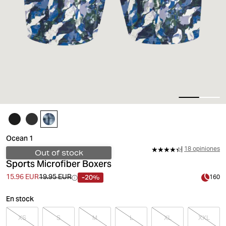
Ocean 1
18 opiniones
Out of stock
Sports Microfiber Boxers
-20%
15.96 EUR
19.95 EUR
160
En stock
XS
S
M
L
XL
XXL