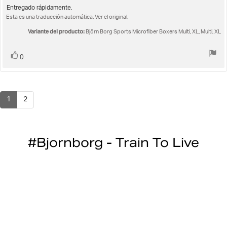
c
la
Texto
Entregado rápidamente.
opinión:
Esta es una traducción automática. Ver el original.
de
5.0
la
de
Variante del producto:
Björn Borg Sports Microfiber Boxers Multi, XL, Multi, XL
opinión:
5
estrellas
Votar
voto(s)
0
1
2
#Bjornborg - Train To Live