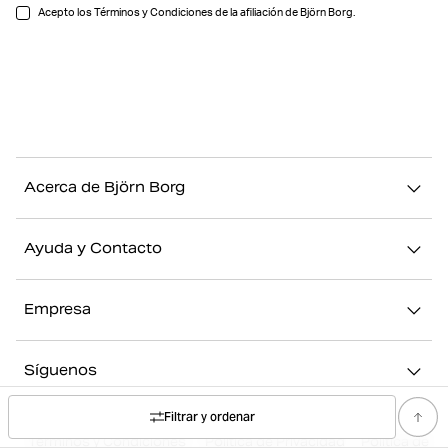
Acepto los Términos y Condiciones de la afiliación de Björn Borg.
Acerca de Björn Borg
Nuestra historia
Ayuda y Contacto
Sostenibilidad
Contacto
Stories
Empresa
FAQ
Nuestras Tiendas
Acerca de Björn Borg
Devolución/Reclamación
Síguenos
Trabajar en Björn Borg
Mi cuenta
Instagram
Filtrar y ordenar
Prensa
Términos y Condiciones
Política de Privacidad
Política de