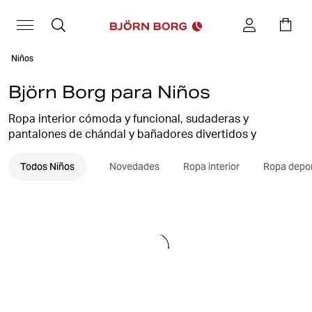
Niños
Björn Borg para Niños
Ropa interior cómoda y funcional, sudaderas y
pantalones de chándal y bañadores divertidos y
originales, nuestros básicos para niños les encantarán.
Todos Niños
Novedades
Ropa interior
Ropa depor
Cómodos y con el ajuste perfecto, con colores y
estampados a juego con su imaginación juvenil y su
espíritu juguetón.