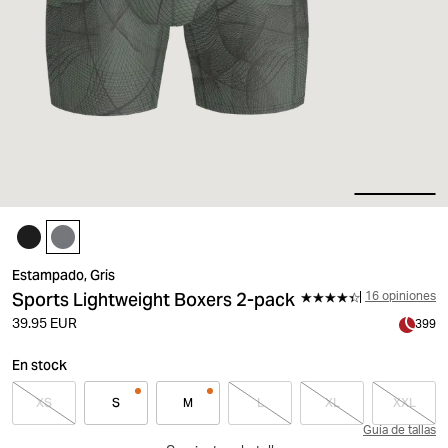
Estampado, Gris
Sports Lightweight Boxers 2-pack
16 opiniones
39.95 EUR
399
En stock
XS
S
M
L
XL
XXL
Guía de tallas