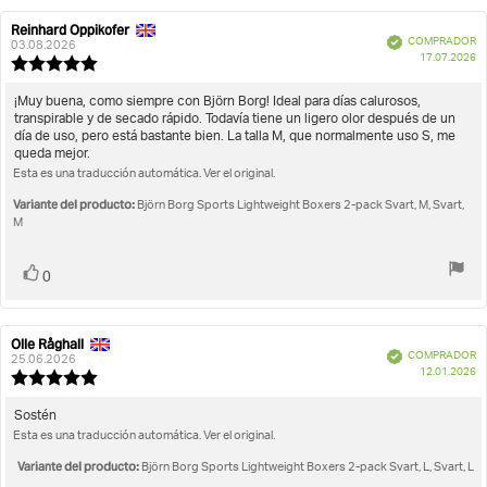
votos
Calificación
Imágenes
Reinhard Oppikofer
Autor
Fecha
Número de artículo: 10004196_MP002
Verificado
COMPRADOR
de
de
03.08.2026
F
Se ajusta a la talla
17.07.2026
la
la
Valoración
Sports Lightweight Boxers 2-pack
d
opinión:
opinión:
de
c
la
Texto
¡Muy buena, como siempre con Björn Borg! Ideal para días calurosos,
opinión:
transpirable y de secado rápido. Todavía tiene un ligero olor después de un
de
5.0
día de uso, pero está bastante bien. La talla M, que normalmente uso S, me
la
de
queda mejor.
opinión:
5
Esta es una traducción automática. Ver el original.
estrellas
Variante del producto:
Björn Borg Sports Lightweight Boxers 2-pack Svart, M, Svart,
M
Votar
voto(s)
0
Olle Råghall
Autor
Fecha
Verificado
COMPRADOR
de
de
25.06.2026
F
12.01.2026
la
la
Valoración
d
opinión:
opinión:
de
c
la
Texto
Sostén
opinión:
Esta es una traducción automática. Ver el original.
de
5.0
la
de
Variante del producto:
Björn Borg Sports Lightweight Boxers 2-pack Svart, L, Svart, L
opinión:
5