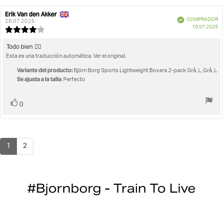
Erik Van den Akker
Autor
Fecha
Verificado
COMPRADOR
de
de
28.07.2025
F
10.07.2025
la
la
Valoración
d
opinión:
opinión:
de
c
la
Texto
Todo bien 👍🏽
opinión:
Esta es una traducción automática. Ver el original.
de
4.0
la
de
Variante del producto:
Björn Borg Sports Lightweight Boxers 2-pack Grå, L, Grå, L
opinión:
5
Se ajusta a la talla
: Perfecto
estrellas
Votar
voto(s)
0
1
2
#Bjornborg - Train To Live