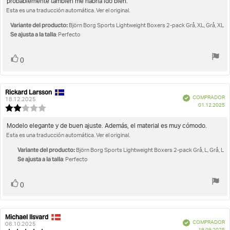
probablemente también me habría ido bien.
la
de
Esta es una traducción automática. Ver el original.
opinión:
5
estrellas
Variante del producto:
Björn Borg Sports Lightweight Boxers 2-pack Grå, XL, Grå, XL
Se ajusta a la talla
: Perfecto
Votar
voto(s)
0
Rickard Larsson
Autor
Fecha
Verificado
COMPRADOR
de
de
18.12.2025
F
01.12.2025
la
la
Valoración
d
opinión:
opinión:
de
c
la
Texto
Modelo elegante y de buen ajuste. Además, el material es muy cómodo.
opinión:
Esta es una traducción automática. Ver el original.
de
2.0
la
de
Variante del producto:
Björn Borg Sports Lightweight Boxers 2-pack Grå, L, Grå, L
opinión:
5
Se ajusta a la talla
: Perfecto
estrellas
Votar
voto(s)
0
Michael Ilsvard
Autor
Fecha
Verificado
COMPRADOR
de
de
06.10.2025