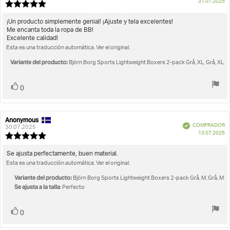
F
31.07.2025
la
la
Valoración
d
opinión:
opinión:
de
c
la
Texto
¡Un producto simplemente genial! ¡Ajuste y tela excelentes!
opinión:
Me encanta toda la ropa de BB!
de
5.0
Excelente calidad!
la
de
Esta es una traducción automática. Ver el original.
opinión:
5
estrellas
Variante del producto:
Björn Borg Sports Lightweight Boxers 2-pack Grå, XL, Grå, XL
Votar
voto(s)
0
Anonymous
Autor
Fecha
Verificado
COMPRADOR
de
de
30.07.2025
F
13.07.2025
la
la
Valoración
d
opinión:
opinión:
de
c
la
Texto
Se ajusta perfectamente, buen material.
opinión:
Esta es una traducción automática. Ver el original.
de
5.0
la
de
Variante del producto:
Björn Borg Sports Lightweight Boxers 2-pack Grå, M, Grå, M
opinión:
5
Se ajusta a la talla
: Perfecto
estrellas
Votar
voto(s)
0