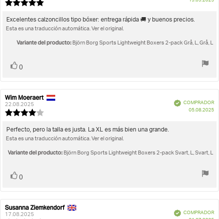
F
19.09.2025
la
la
Valoración
d
opinión:
opinión:
de
c
la
Texto
Excelentes calzoncillos tipo bóxer: entrega rápida 🚚 y buenos precios.
opinión:
Esta es una traducción automática. Ver el original.
de
5.0
la
de
Variante del producto:
Björn Borg Sports Lightweight Boxers 2-pack Grå, L, Grå, L
opinión:
5
estrellas
Votar
voto(s)
0
Wim Moeraert
Autor
Fecha
Verificado
COMPRADOR
de
de
22.08.2025
F
05.08.2025
la
la
Valoración
d
opinión:
opinión:
de
c
la
Texto
Perfecto, pero la talla es justa. La XL es más bien una grande.
opinión:
Esta es una traducción automática. Ver el original.
de
4.0
la
de
Variante del producto:
Björn Borg Sports Lightweight Boxers 2-pack Svart, L, Svart, L
opinión:
5
estrellas
Votar
voto(s)
0
Susanna Ziemkendorf
Autor
Fecha
Verificado
COMPRADOR
de
de
17.08.2025