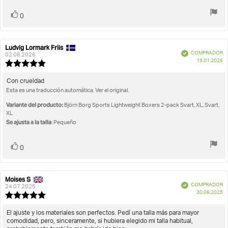
estrellas
Votar
voto(s)
0
Ludvig Lormark Friis
Autor
Fecha
Verificado
COMPRADOR
de
de
02.06.2026
F
19.01.2026
la
la
Valoración
d
opinión:
opinión:
de
c
la
Texto
Con crueldad
opinión:
Esta es una traducción automática. Ver el original.
de
5.0
la
de
Variante del producto:
Björn Borg Sports Lightweight Boxers 2-pack Svart, XL, Svart,
opinión:
5
XL
estrellas
Se ajusta a la talla
: Pequeño
Votar
voto(s)
0
Moises S
Autor
Fecha
Verificado
COMPRADOR
de
de
24.07.2025
F
30.06.2025
la
la
Valoración
d
opinión:
opinión:
de
c
la
Texto
El ajuste y los materiales son perfectos. Pedí una talla más para mayor
opinión:
comodidad, pero, sinceramente, si hubiera elegido mi talla habitual,
de
5.0