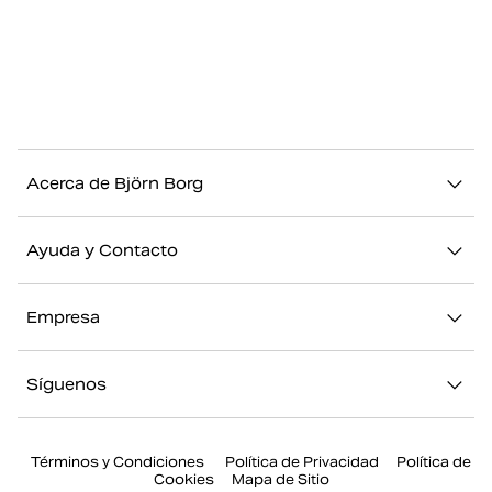
Acerca de Björn Borg
Nuestra historia
Ayuda y Contacto
Sostenibilidad
Contacto
Stories
Empresa
FAQ
Nuestras Tiendas
Acerca de Björn Borg
Devolución/Reclamación
Síguenos
Trabajar en Björn Borg
Mi cuenta
Instagram
Prensa
Términos y Condiciones
Política de Privacidad
Política de
Facebook
Cookies
Mapa de Sitio