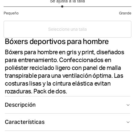
Se ajusta a la talla
2.833333333333333
Pequeño
Grande
de
Basado
5
en
Seleccione una talla
12
Bóxers deportivos para hombre
votos
Bóxers para hombre en gris y print, diseñados
para entrenamiento. Confeccionados en
poliéster reciclado ligero con panel de malla
transpirable para una ventilación óptima. Las
costuras lisas y la cintura elástica evitan
rozaduras. Pack de dos.
Descripción
Los Björn Borg Sports Lightweight Boxers 2-pack en
Características
gris están diseñados para ofrecer ligereza y
rendimiento en cada sesión. Estos calzoncillos bóxer