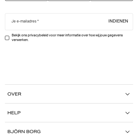
INDIENEN
Je e-mailadres
Bekijk ons privacybeleid voor meer informatie over hoe wij jouw gegevens
verwerken.
OVER
Ons verhaal
HELP
Duurzaamheid
Mijn Account
Stories
BJÖRN BORG
Contact