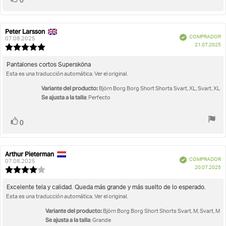
0
Peter Larsson
Autor
Fecha
Verificado
COMPRADOR
de
de
07.08.2025
F
21.07.2025
la
la
Valoración
d
opinión:
opinión:
de
c
la
Texto
Pantalones cortos Supersköna
opinión:
Esta es una traducción automática. Ver el original.
de
5.0
la
de
Variante del producto:
Björn Borg Borg Short Shorts Svart, XL, Svart, XL
opinión:
5
Se ajusta a la talla
: Perfecto
estrellas
Votar
voto(s)
0
Arthur Pieterman
Autor
Fecha
Verificado
COMPRADOR
de
de
07.08.2025
F
20.07.2025
la
la
Valoración
d
opinión:
opinión:
de
c
la
Texto
Excelente tela y calidad. Queda más grande y más suelto de lo esperado.
opinión:
Esta es una traducción automática. Ver el original.
de
4.0
la
de
Variante del producto:
Björn Borg Borg Short Shorts Svart, M, Svart, M
opinión:
5
Se ajusta a la talla
: Grande