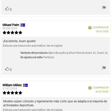
estrellas
Votar
voto(s)
0
Mikael Palm
Autor
Fecha
Verificado
COMPRADOR
de
de
06.08.2025
F
18.07.2025
la
la
Valoración
d
opinión:
opinión:
de
c
la
Texto
¡Excelente, buen ajuste!
opinión:
Esta es una traducción automática. Ver el original.
de
5.0
la
de
Variante del producto:
Björn Borg Borg Short Shorts Svart, XL, Svart, XL
opinión:
5
Se ajusta a la talla
: Perfecto
estrellas
Votar
voto(s)
0
William Milisic
Autor
Fecha
Verificado
COMPRADOR
de
de
21.07.2025
F
04.07.2025
la
la
Valoración
d
opinión:
opinión:
de
c
la
Texto
Modelo súper cómodo y ligeramente más corto que se adapta a la mayoría de
opinión:
actividades deportivas.
de
5.0
Esta es una traducción automática. Ver el original.