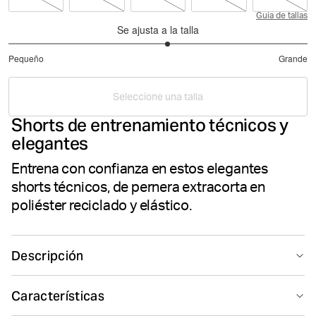
Guía de tallas
Se ajusta a la talla
3.133333333333333
Pequeño
Grande
de
Basado
5
en
Seleccione una talla
45
Shorts de entrenamiento técnicos y
votos
elegantes
Entrena con confianza en estos elegantes
shorts técnicos, de pernera extracorta en
poliéster reciclado y elástico.
Descripción
The Borg Short Shorts are made from lightweight
Características
recycled polyester stretch quality fabric. Regular fit with
a shorter length, they feature side pockets with a key