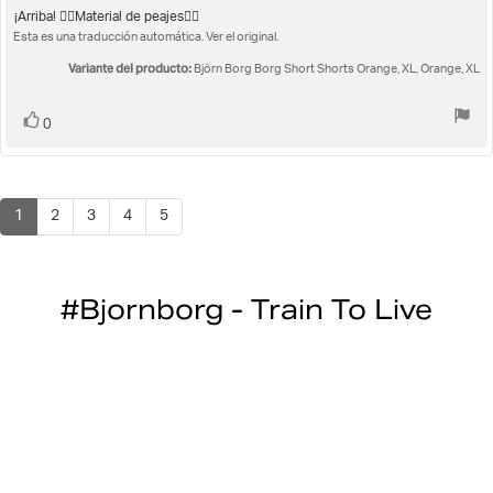
c
la
Texto
¡Arriba! 👍🏻Material de peajes👌🏻
opinión:
Esta es una traducción automática. Ver el original.
de
5.0
la
de
Variante del producto:
Björn Borg Borg Short Shorts Orange, XL, Orange, XL
opinión:
5
estrellas
Votar
voto(s)
0
1
2
3
4
5
#Bjornborg - Train To Live