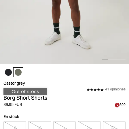
Castor grey
41 opiniones
Out of stock
Borg Short Shorts
39.95 EUR
399
En stock
S
M
L
XL
XXL