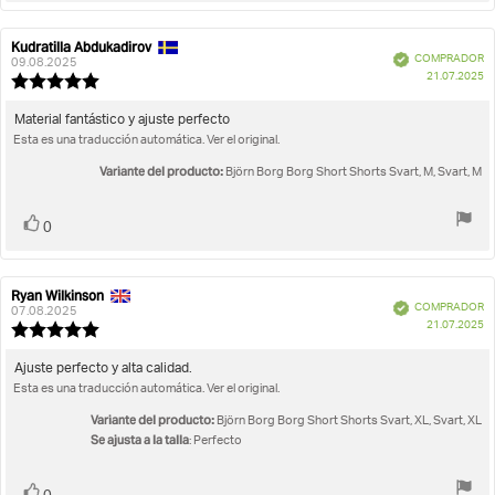
Kudratilla Abdukadirov
Autor
Fecha
Verificado
COMPRADOR
de
de
09.08.2025
F
21.07.2025
la
la
Valoración
d
opinión:
opinión:
de
c
la
Texto
Material fantástico y ajuste perfecto
opinión:
Esta es una traducción automática. Ver el original.
de
5.0
la
de
Variante del producto:
Björn Borg Borg Short Shorts Svart, M, Svart, M
opinión:
5
estrellas
Votar
voto(s)
0
Ryan Wilkinson
Autor
Fecha
Verificado
COMPRADOR
de
de
07.08.2025
F
21.07.2025
la
la
Valoración
d
opinión:
opinión:
de
c
la
Texto
Ajuste perfecto y alta calidad.
opinión:
Esta es una traducción automática. Ver el original.
de
5.0
la
de
Variante del producto:
Björn Borg Borg Short Shorts Svart, XL, Svart, XL
opinión:
5
Se ajusta a la talla
: Perfecto
estrellas
Votar
voto(s)