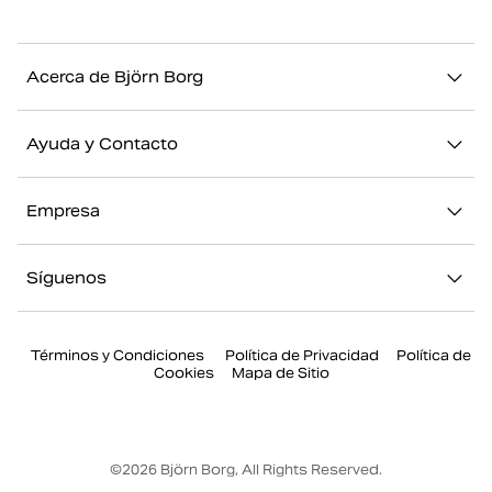
Acerca de Björn Borg
Nuestra historia
Ayuda y Contacto
Sostenibilidad
Contacto
Stories
Empresa
FAQ
Nuestras Tiendas
Acerca de Björn Borg
Devolución/Reclamación
Síguenos
Trabajar en Björn Borg
Mi cuenta
Instagram
Prensa
Términos y Condiciones
Política de Privacidad
Política de
Facebook
Cookies
Mapa de Sitio
Youtube
Twitter
©
2026
Björn Borg, All Rights Reserved.
Tiktok