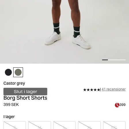
Castor grey
41 recensioner
Slut i lager
Borg Short Shorts
399 SEK
399
I lager
S
M
L
XL
XXL