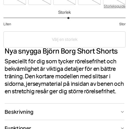
Storleksguide
Storlek
3.133333333333333
Liten
Stor
utav
Baserat
5
på
Välj en storlek
45
Nya snygga Björn Borg Short Shorts
betyg
Speciellt för dig som tycker rörelsefrihet och
bekvämlighet är viktiga detaljer för en bättre
träning. Den kortare modellen med slitsar i
sidorna, jerseymaterial på insidan av benen och
en stretchig resår ger dig större rörelsefrihet.
Beskrivning
The Borg Short Shorts are made from lightweight
Funktioner