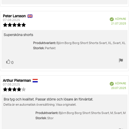
upp
Peter Larsson
Recensionsförfattare:
Recensionsdatum:
Bekräftad
KÖPARE
07.08.2025
K
21.07.2025
Recensionsbetyg:
5.0
utav
Recensionstext:
Supersköna shorts
5
Produktvariant:
stjärnor
Björn Borg Borg Short Shorts Svart, XL, Svart, XL
Storlek
: Perfekt
Rösta
röst(er)
0
upp
Arthur Pieterman
Recensionsförfattare:
Recensionsdatum:
Bekräftad
KÖPARE
07.08.2025
K
20.07.2025
Recensionsbetyg:
4.0
utav
Recensionstext:
Bra tyg och kvalitet. Passar större och lösare än förväntat.
5
Detta är en automatisk översättning. Visa originalet.
stjärnor
Produktvariant:
Björn Borg Borg Short Shorts Svart, M, Svart, M
Storlek
: Stor