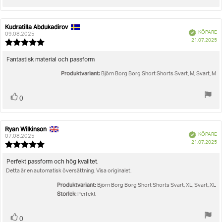
upp
Kudratilla Abdukadirov
Recensionsförfattare:
Recensionsdatum:
Bekräftad
KÖPARE
09.08.2025
K
21.07.2025
Recensionsbetyg:
5.0
utav
Recensionstext:
Fantastisk material och passform
5
Produktvariant:
stjärnor
Björn Borg Borg Short Shorts Svart, M, Svart, M
Rösta
röst(er)
0
upp
Ryan Wilkinson
Recensionsförfattare:
Recensionsdatum:
Bekräftad
KÖPARE
07.08.2025
K
21.07.2025
Recensionsbetyg:
5.0
utav
Recensionstext:
Perfekt passform och hög kvalitet.
5
Detta är en automatisk översättning. Visa originalet.
stjärnor
Produktvariant:
Björn Borg Borg Short Shorts Svart, XL, Svart, XL
Storlek
: Perfekt
Rösta
röst(er)
0