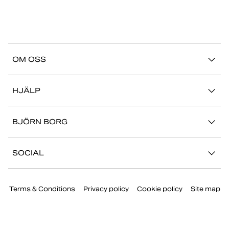
OM OSS
Vår story
HJÄLP
Hållbarhet
Logga in på Mina Sidor
Stories
BJÖRN BORG
Kontakta oss
Butiker
Jobba hos oss
FAQ
SOCIAL
Press
Retur/Reklamation
Instagram
Företaginformation
Terms & Conditions
Privacy policy
Cookie policy
Site map
Facebook
TikTok
Youtube