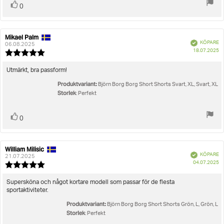
Rösta
röst(er)
0
upp
Mikael Palm
Recensionsförfattare:
Recensionsdatum:
Bekräftad
KÖPARE
06.08.2025
K
18.07.2025
Recensionsbetyg:
5.0
utav
Recensionstext:
Utmärkt, bra passform!
5
Produktvariant:
stjärnor
Björn Borg Borg Short Shorts Svart, XL, Svart, XL
Storlek
: Perfekt
Rösta
röst(er)
0
upp
William Milisic
Recensionsförfattare:
Recensionsdatum:
Bekräftad
KÖPARE
21.07.2025
K
04.07.2025
Recensionsbetyg:
5.0
utav
Recensionstext:
Supersköna och något kortare modell som passar för de flesta
5
sportaktiviteter.
stjärnor
Produktvariant:
Björn Borg Borg Short Shorts Grön, L, Grön, L
Storlek
: Perfekt