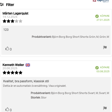
45
Filter
betyg
Betyg
Bilder
Mårten Lagerquist
Recensionsförfattare:
Recensionsdatum:
Bekräftad
KÖPARE
14.12.2025
K
Storlek
27.01.2025
Recensionsbetyg:
3.0
utav
Recensionstext:
123
5
Produktvariant:
stjärnor
Björn Borg Borg Short Shorts Grön, M, Grön, M
Rösta
röst(er)
0
upp
Kenneth Weller
Recensionsförfattare:
Recensionsdatum:
Bekräftad
KÖPARE
20.08.2025
K
03.08.2025
Recensionsbetyg:
5.0
utav
Recensionstext:
Kvalitet, bra passform, klassisk stil
5
Detta är en automatisk översättning. Visa originalet.
stjärnor
Produktvariant:
Björn Borg Borg Short Shorts Svart, M, Svart, M
Storlek
: Stor
Rösta
röst(er)
0