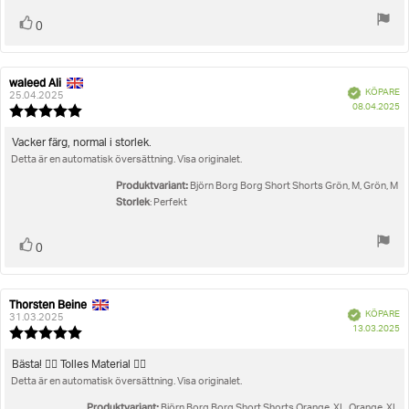
Rösta
röst(er)
0
upp
waleed Ali
Recensionsförfattare:
Recensionsdatum:
Bekräftad
KÖPARE
25.04.2025
K
08.04.2025
Recensionsbetyg:
5.0
utav
Recensionstext:
Vacker färg, normal i storlek.
5
Detta är en automatisk översättning. Visa originalet.
stjärnor
Produktvariant:
Björn Borg Borg Short Shorts Grön, M, Grön, M
Storlek
: Perfekt
Rösta
röst(er)
0
upp
Thorsten Beine
Recensionsförfattare:
Recensionsdatum:
Bekräftad
KÖPARE
31.03.2025
K
13.03.2025
Recensionsbetyg:
5.0
utav
Recensionstext:
Bästa! 👍🏻 Tolles Material 👌🏻
5
Detta är en automatisk översättning. Visa originalet.
stjärnor
Produktvariant:
Björn Borg Borg Short Shorts Orange, XL, Orange, XL