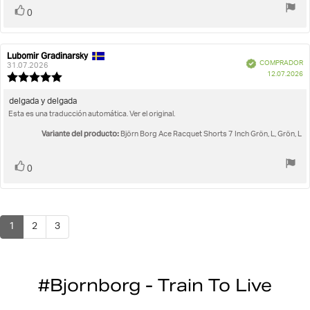
Votar
voto(s)
0
Lubomir Gradinarsky
Autor
Fecha
Verificado
COMPRADOR
de
de
31.07.2026
F
12.07.2026
la
la
Valoración
d
opinión:
opinión:
de
c
la
Texto
delgada y delgada
opinión:
Esta es una traducción automática. Ver el original.
de
5.0
la
de
Variante del producto:
Björn Borg Ace Racquet Shorts 7 Inch Grön, L, Grön, L
opinión:
5
estrellas
Votar
voto(s)
0
1
2
3
#Bjornborg - Train To Live