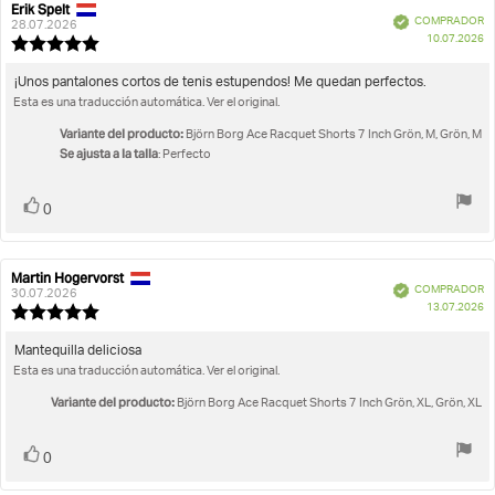
Erik Spelt
Autor
Fecha
Verificado
COMPRADOR
de
de
28.07.2026
F
10.07.2026
la
la
Valoración
d
opinión:
opinión:
de
c
la
Texto
¡Unos pantalones cortos de tenis estupendos! Me quedan perfectos.
opinión:
Esta es una traducción automática. Ver el original.
de
5.0
la
de
Variante del producto:
Björn Borg Ace Racquet Shorts 7 Inch Grön, M, Grön, M
opinión:
5
Se ajusta a la talla
: Perfecto
estrellas
Votar
voto(s)
0
Martin Hogervorst
Autor
Fecha
Verificado
COMPRADOR
de
de
30.07.2026
F
13.07.2026
la
la
Valoración
d
opinión:
opinión:
de
c
la
Texto
Mantequilla deliciosa
opinión:
Esta es una traducción automática. Ver el original.
de
5.0
la
de
Variante del producto:
Björn Borg Ace Racquet Shorts 7 Inch Grön, XL, Grön, XL
opinión:
5
estrellas
Votar
voto(s)
0