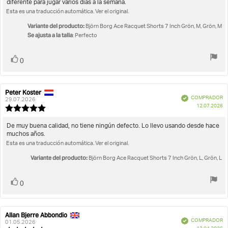
opinión:
diferente para jugar varios días a la semana.
de
5.0
Esta es una traducción automática. Ver el original.
la
de
opinión:
5
Variante del producto:
Björn Borg Ace Racquet Shorts 7 Inch Grön, M, Grön, M
estrellas
Se ajusta a la talla
: Perfecto
Votar
voto(s)
0
Peter Koster
Autor
Fecha
Verificado
COMPRADOR
de
de
29.07.2026
F
12.07.2026
la
la
Valoración
d
opinión:
opinión:
de
c
la
Texto
De muy buena calidad, no tiene ningún defecto. Lo llevo usando desde hace
opinión:
muchos años.
de
5.0
Esta es una traducción automática. Ver el original.
la
de
opinión:
5
Variante del producto:
Björn Borg Ace Racquet Shorts 7 Inch Grön, L, Grön, L
estrellas
Votar
voto(s)
0
Allan Bjerre Abbondio
Autor
Fecha
Verificado
COMPRADOR
de
de
01.05.2026