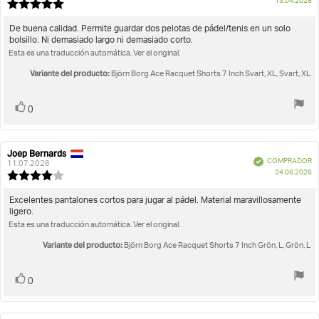
F
13.04.2026
la
la
Valoración
d
opinión:
opinión:
de
c
la
Texto
De buena calidad. Permite guardar dos pelotas de pádel/tenis en un solo
opinión:
bolsillo. Ni demasiado largo ni demasiado corto.
de
5.0
Esta es una traducción automática. Ver el original.
la
de
opinión:
5
Variante del producto:
Björn Borg Ace Racquet Shorts 7 Inch Svart, XL, Svart, XL
estrellas
Votar
voto(s)
0
Joep Bernards
Autor
Fecha
Verificado
COMPRADOR
de
de
11.07.2026
F
24.06.2026
la
la
Valoración
d
opinión:
opinión:
de
c
la
Texto
Excelentes pantalones cortos para jugar al pádel. Material maravillosamente
opinión:
ligero.
de
4.0
Esta es una traducción automática. Ver el original.
la
de
opinión:
5
Variante del producto:
Björn Borg Ace Racquet Shorts 7 Inch Grön, L, Grön, L
estrellas
Votar
voto(s)
0