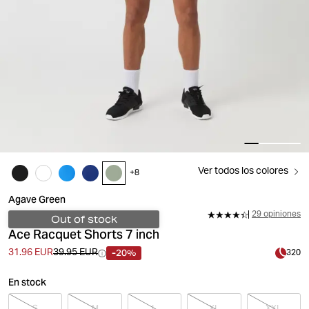
Ver todos los colores
+
8
Agave Green
29 opiniones
Out of stock
Ace Racquet Shorts 7 inch
-20%
31.96 EUR
39.95 EUR
320
En stock
S
M
L
XL
XXL