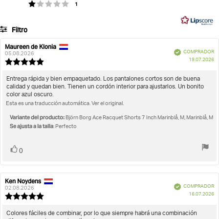
votos
Valoración 1 de 5 estrellas
1
5
en
31
Filtro
votos
Calificación
Imágenes
Maureen de Klonia
Autor
Fecha
Verificado
COMPRADOR
de
de
05.08.2026
F
Se ajusta a la talla
19.07.2026
la
la
Valoración
d
opinión:
opinión:
de
c
la
Texto
Entrega rápida y bien empaquetado. Los pantalones cortos son de buena
opinión:
calidad y quedan bien. Tienen un cordón interior para ajustarlos. Un bonito
de
5.0
color azul oscuro.
la
de
Esta es una traducción automática. Ver el original.
opinión:
5
estrellas
Variante del producto:
Björn Borg Ace Racquet Shorts 7 Inch Marinblå, M, Marinblå, M
Se ajusta a la talla
: Perfecto
Votar
voto(s)
0
Ken Noydens
Autor
Fecha
Verificado
COMPRADOR
de
de
02.08.2026
F
16.07.2026
la
la
Valoración
d
opinión:
opinión:
de
c
la
Texto
Colores fáciles de combinar, por lo que siempre habrá una combinación