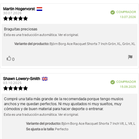
Martin Hogervorst
Autor
Fecha
Verificado
COMPRADOR
de
de
30.07.2026
F
13.07.2026
la
la
Valoración
d
opinión:
opinión:
de
c
la
Texto
Braguitas preciosas
opinión:
Esta es una traducción automática. Ver el original.
de
5.0
la
de
Variante del producto:
Björn Borg Ace Racquet Shorts 7 Inch Grön, XL, Grön, XL
opinión:
5
estrellas
Votar
voto(s)
0
Shawn Lowery-Smith
Autor
Fecha
Verificado
COMPRADOR
de
de
03.10.2025
F
15.09.2025
la
la
Valoración
d
opinión:
opinión:
de
c
la
Texto
Compré una talla más grande de la recomendada porque tengo muslos
opinión:
anchos y me quedan perfectos. Ni muy ajustados ni muy sueltos, muy
de
5.0
cómodos y de buen material para hacer deporte o entrenar.
la
de
Esta es una traducción automática. Ver el original.
opinión:
5
estrellas
Variante del producto:
Björn Borg Ace Racquet Shorts 7 Inch Vit, L, Vit, L
Se ajusta a la talla
: Perfecto