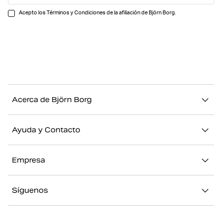
Acepto los Términos y Condiciones de la afiliación de Björn Borg.
Acerca de Björn Borg
Nuestra historia
Ayuda y Contacto
Sostenibilidad
Contacto
Stories
Empresa
FAQ
Nuestras Tiendas
Acerca de Björn Borg
Devolución/Reclamación
Síguenos
Trabajar en Björn Borg
Mi cuenta
Instagram
Prensa