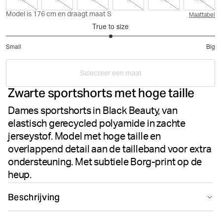
Model is 176 cm en draagt maat S
Maattabel
True to size
3
Small
Big
out
Based
of
on
5
Selecteer een maat
6
Zwarte sportshorts met hoge taille
votes
Dames sportshorts in Black Beauty, van
elastisch gerecycled polyamide in zachte
jerseystof. Model met hoge taille en
overlappend detail aan de tailleband voor extra
ondersteuning. Met subtiele Borg-print op de
heup.
Beschrijving
De Björn Borg Studio Cross Shorts in Black Beauty