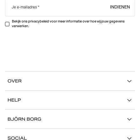
INDIENEN
Je e-mailadres
Bekijk ons privacybeleid voor meer informatie over hoe wij jouw gegevens
verwerken.
OVER
Ons verhaal
HELP
Duurzaamheid
Mijn Account
Stories
BJÖRN BORG
Contact
Onze winkels
Carrière
FAQ
SOCIAL