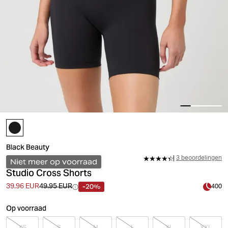
Black Beauty
3 beoordelingen
Niet meer op voorraad
Studio Cross Shorts
-20%
39.96 EUR
49.95 EUR
400
Op voorraad
XS
S
M
L
XL
XXL