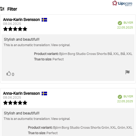
5
6
Artikel nummer: 10003807_BK001
Filter
votes
Dames
Kleding
Shorts
Studio Cross Shorts
Rating
Images
Anna-Karin Svensson
Review
Review
Verified
BUYER
author:
date:
08.06.2025
P
True to size
22.05.2025
Review
da
rating:
5.0
Review
Stylish and beautiful!!
out
This is an automatic translation. View original.
text:
of
5
Product variant:
Björn Borg Studio Cross Shorts Blå, XXL, Blå, XXL
stars
True to size
: Perfect
Vote
vote(s)
0
up
Anna-Karin Svensson
Review
Review
Verified
BUYER
author:
date:
08.06.2025
P
22.05.2025
Review
da
rating:
5.0
Review
Stylish and beautiful!!
out
This is an automatic translation. View original.
text:
of
5
Product variant:
Björn Borg Studio Cross Shorts Grön, XXL, Grön, XXL
stars
True to size
: Perfect