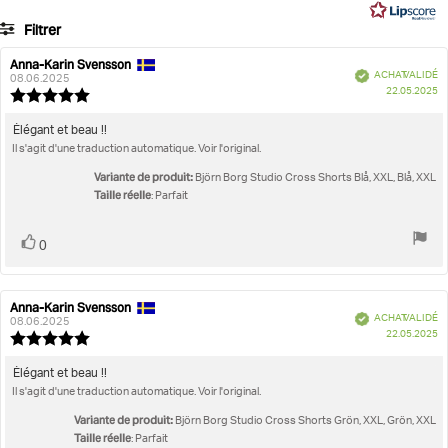
de marque raffinée
6
Filtrer
votes
Numéro d’article: 10003807_BK001
Note
Images
Anna-Karin Svensson
Auteur
Date
Femme
Vêtements de sport
Shorts
Studio Cross Shorts
Vérifié
ACHAT VALIDÉ
de
de
08.06.2025
D
Taille réelle
22.05.2025
l'évaluation:
l'évaluation:
Note
d'
de
l'évaluation
Texte
Élégant et beau !!
:
Il s'agit d'une traduction automatique. Voir l'original.
de
5.0
l'évaluation:
étoiles
Variante de produit:
Björn Borg Studio Cross Shorts Blå, XXL, Blå, XXL
sur
Taille réelle
: Parfait
5
Vote
vote(s)
0
positif
Anna-Karin Svensson
Auteur
Date
Vérifié
ACHAT VALIDÉ
de
de
08.06.2025
D
22.05.2025
l'évaluation:
l'évaluation:
Note
d'
de
l'évaluation
Texte
Élégant et beau !!
:
Il s'agit d'une traduction automatique. Voir l'original.
de
5.0
l'évaluation:
étoiles
Variante de produit:
Björn Borg Studio Cross Shorts Grön, XXL, Grön, XXL
sur
Taille réelle
: Parfait