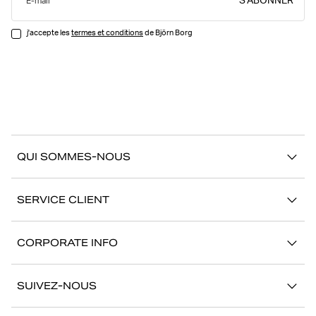
S’ABONNER
E-mail
j'accepte les
termes et conditions
de Björn Borg
QUI SOMMES-NOUS
À propos de Björn Borg
SERVICE CLIENT
Développement durable
Contactez-nous
Stories
CORPORATE INFO
Aide
Showrooms
Votre carrière chez Björn Borg
Retour/Réclamation
SUIVEZ-NOUS
Presse
Mon compte