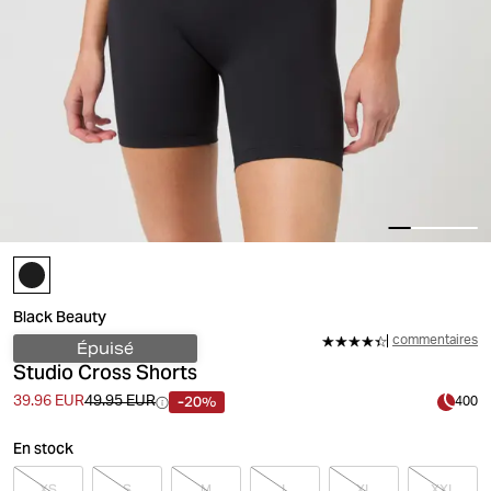
Black Beauty
commentaires
Épuisé
Studio Cross Shorts
-20%
39.96 EUR
49.95 EUR
400
En stock
XS
S
M
L
XL
XXL