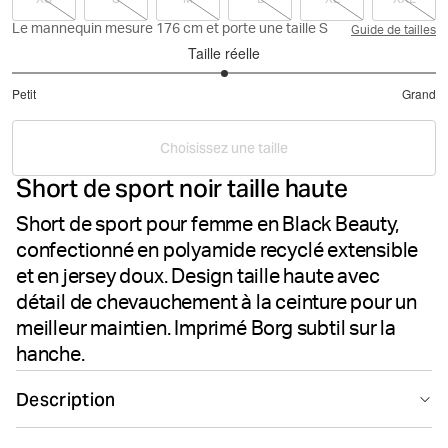
Le mannequin mesure 176 cm et porte une taille S
Guide de tailles
Taille réelle
3
Petit
Grand
sur
Basé
5
sur
Choisissez une taille
6
Short de sport noir taille haute
votes
Short de sport pour femme en Black Beauty,
confectionné en polyamide recyclé extensible
et en jersey doux. Design taille haute avec
détail de chevauchement à la ceinture pour un
meilleur maintien. Imprimé Borg subtil sur la
hanche.
Description
Le short Björn Borg Studio Cross coloris Black Beauty