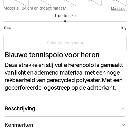
Model is 184 cm en draagt maat M
Maattabel
True to size
3
Small
Big
out
Based
of
on
5
Selecteer een maat
6
Blauwe tennispolo voor heren
votes
Deze strakke en stijlvolle herenpolo is gemaakt
van licht en ademend materiaal met een hoge
rekbaarheid van gerecycled polyester. Met een
geperforeerde logostreep op de achterkant.
Beschrijving
Het Björn Borg Ace Poloshirt voor heren is gemaakt van
Kenmerken
gerecycled polyester met een hoge rek in licht en