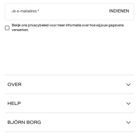
INDIENEN
Je e-mailadres
Bekijk ons privacybeleid voor meer informatie over hoe wij jouw gegevens
verwerken.
OVER
Ons verhaal
HELP
Duurzaamheid
Mijn Account
Stories
BJÖRN BORG
Contact
Onze winkels
Carrière
FAQ