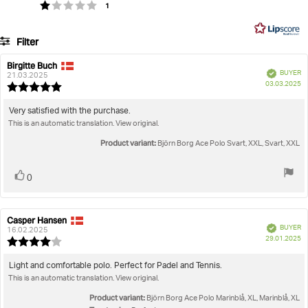
votes
Rating 1 out of 5 stars
1
of
on
5
6
Filter
votes
Rating
Images
Birgitte Buch
Review
Review
Verified
BUYER
author:
date:
21.03.2025
P
True to size
03.03.2025
Review
da
rating:
5.0
Review
Very satisfied with the purchase.
out
This is an automatic translation. View original.
text:
of
5
Product variant:
Björn Borg Ace Polo Svart, XXL, Svart, XXL
stars
Vote
vote(s)
0
up
Casper Hansen
Review
Review
Verified
BUYER
author:
date:
16.02.2025
P
29.01.2025
Review
da
rating:
4.0
Review
Light and comfortable polo. Perfect for Padel and Tennis.
out
This is an automatic translation. View original.
text:
of
5
Product variant:
Björn Borg Ace Polo Marinblå, XL, Marinblå, XL
stars