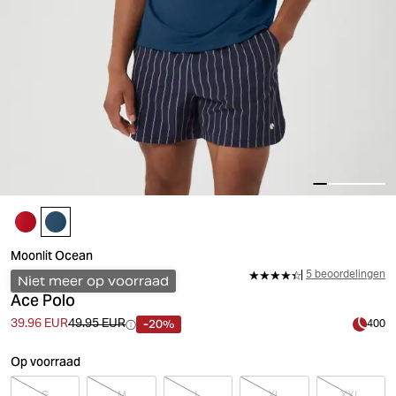
Moonlit Ocean
5 beoordelingen
Niet meer op voorraad
Ace Polo
-20%
39.96 EUR
49.95 EUR
400
Op voorraad
S
M
L
XL
XXL