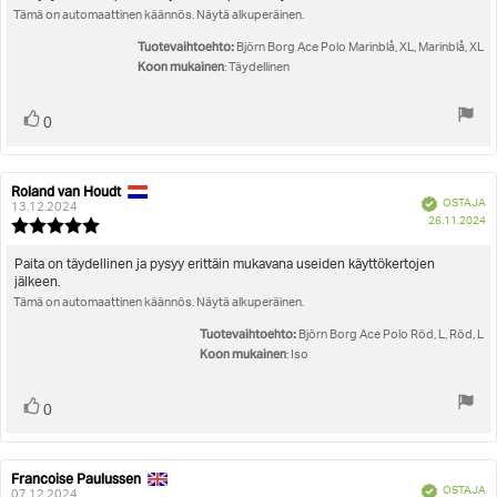
5:sta
Tämä on automaattinen käännös. Näytä alkuperäinen.
teksti:
tähdestä
Tuotevaihtoehto:
Björn Borg Ace Polo Marinblå, XL, Marinblå, XL
Koon mukainen
: Täydellinen
Äänestä
Ääni(et)
0
ylöspäin
Roland van Houdt
Arvostelun
Arvostelun
Vahvistettu
OSTAJA
kirjoittaja:
päivämäärä:
13.12.2024
O
26.11.2024
Arvostelun
pä
luokitus:
5.0
Arvostelun
Paita on täydellinen ja pysyy erittäin mukavana useiden käyttökertojen
5:sta
jälkeen.
teksti:
tähdestä
Tämä on automaattinen käännös. Näytä alkuperäinen.
Tuotevaihtoehto:
Björn Borg Ace Polo Röd, L, Röd, L
Koon mukainen
: Iso
Äänestä
Ääni(et)
0
ylöspäin
Francoise Paulussen
Arvostelun
Arvostelun
Vahvistettu
OSTAJA
kirjoittaja:
päivämäärä:
07.12.2024