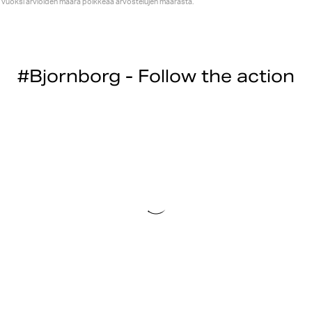
vuoksi arvioiden määrä poikkeaa arvostelujen määrästä.
#Bjornborg - Follow the action