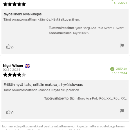
O
15.10.2024
Arvostelun
pä
luokitus:
5.0
Arvostelun
täydellinen! Kiva kangas!
5:sta
Tämä on automaattinen käännös. Näytä alkuperäinen.
teksti:
tähdestä
Tuotevaihtoehto:
Björn Borg Ace Polo Svart, L, Svart, L
Koon mukainen
: Täydellinen
Äänestä
Ääni(et)
0
ylöspäin
Nigel Wilson
Arvostelun
Arvostelun
Vahvistettu
OSTAJA
kirjoittaja:
päivämäärä:
02.12.2024
O
15.11.2024
Arvostelun
pä
luokitus:
4.0
Arvostelun
Erittäin hyvä laatu, erittäin mukava ja hyvä istuvuus
5:sta
Tämä on automaattinen käännös. Näytä alkuperäinen.
teksti:
tähdestä
Tuotevaihtoehto:
Björn Borg Ace Polo Röd, XXL, Röd, XXL
Äänestä
Ääni(et)
0
ylöspäin
Huomaa, että jotkut asiakkaat päättävät jättää arvion kirjoittamatta arvostelua, ja tämän