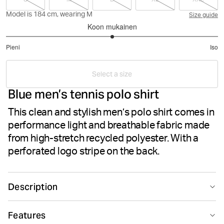
Model is 184 cm, wearing M
Size guide
Koon mukainen
3
Pieni
Iso
/
Perustuu
5
6
Select a size
ääneen
Blue men’s tennis polo shirt
This clean and stylish men’s polo shirt comes in
performance light and breathable fabric made
from high-stretch recycled polyester. With a
perforated logo stripe on the back.
Description
The Björn Borg Ace Polo shirt for men is made from
Features
high-stretch recycled polyester in light and breathable