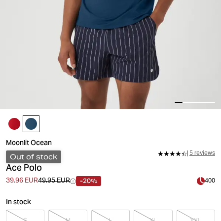
Moonlit Ocean
5 reviews
Out of stock
Ace Polo
-20%
39.96 EUR
49.95 EUR
400
In stock
S
M
L
XL
XXL