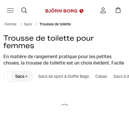
Femme
Sacs
Trousses de toilette
Trousse de toilette pour
femmes
En matière de rangement pratique pour les petites
choses, la trousse de toilette est un choix évident. Facile
à emporter dans votre sac de sport ou lors de vos
Sacs
Sacs de sport & Duffle Bags
Cabas
Sacs à 
voyages, elle est parfaite pour stocker, par exemple, du
savon et du déodorant. Trouvez votre nouvelle trousse
de toilette ici chez Björn Borg.