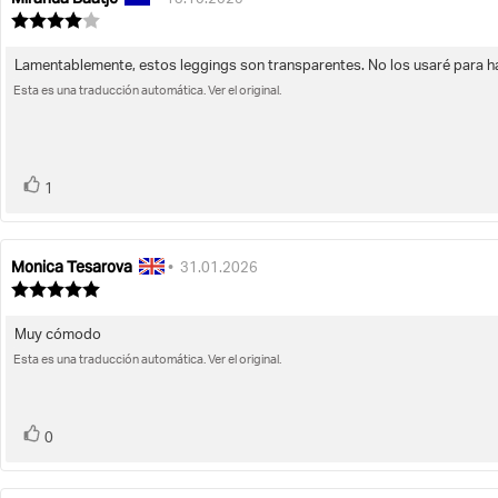
•
13.10.2025
de
de
Valoración
la
de
la
la
opinión:
opinión:
Lamentablemente, estos leggings son transparentes. No los usaré para ha
Texto
opinión:
4.0
Esta es una traducción automática. Ver el original.
de
de
la
5
opinión:
estrellas
voto(s)
Votar
1
Monica Tesarova
Autor
Fecha
•
31.01.2026
de
de
Valoración
la
de
la
la
opinión:
opinión:
Muy cómodo
Texto
opinión:
5.0
Esta es una traducción automática. Ver el original.
de
de
la
5
opinión:
estrellas
voto(s)
Votar
0