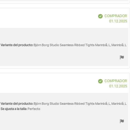
Verificado
COMPRADOR
F
01.12.2025
d
c
Variante del producto:
Björn Borg Studio Seamless Ribbed Tights Marinblå, L, Marinblå, L
Verificado
COMPRADOR
F
01.12.2025
d
c
Variante del producto:
Björn Borg Studio Seamless Ribbed Tights Marinblå, L, Marinblå, L
Se ajusta a la talla
: Perfecto