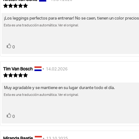
•
19.01.2026
de
de
Valoración
la
de
la
la
opinión:
opinión:
¡Los leggings perfectos para entrenar! No se caen, tienen un color precio
Texto
opinión:
5.0
Esta es una traducción automática. Ver el original.
de
de
la
5
opinión:
estrellas
voto(s)
Votar
0
Tim Van Bosch
Autor
Fecha
•
14.02.2026
de
de
Valoración
la
de
la
la
opinión:
opinión:
Muy agradable y se mantiene en su lugar durante todo el día.
Texto
opinión:
5.0
Esta es una traducción automática. Ver el original.
de
de
la
5
opinión:
estrellas
voto(s)
Votar
0
Miranda Baatje
Autor
Fecha