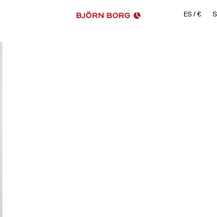
ES
/
€
S