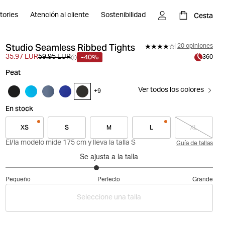
Cesta
tories
Atención al cliente
Sostenibilidad
Studio Seamless Ribbed Tights
20 opiniones
-40%
35.97 EUR
59.95 EUR
360
Peat
Ver todos los colores
+
9
En stock
XS
S
M
L
XL
El/la modelo mide 175 cm y lleva la talla S
Guía de tallas
Se ajusta a la talla
2.75
Pequeño
Perfecto
Grande
de
Basado
5
Seleccione una talla
en
16
votos