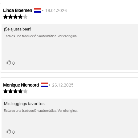
Linda Bloemen
Autor
Fecha
•
19.01.2026
de
de
Valoración
la
de
la
la
opinión:
opinión:
¡Se ajusta bien!
Texto
opinión:
4.0
Esta es una traducción automática. Ver el original.
de
de
la
5
opinión:
estrellas
voto(s)
Votar
0
Monique Nienoord
Autor
Fecha
•
26.12.2025
de
de
Valoración
la
de
la
la
opinión:
opinión:
Mis leggings favoritos
Texto
opinión:
4.0
Esta es una traducción automática. Ver el original.
de
de
la
5
opinión:
estrellas
voto(s)
Votar
0