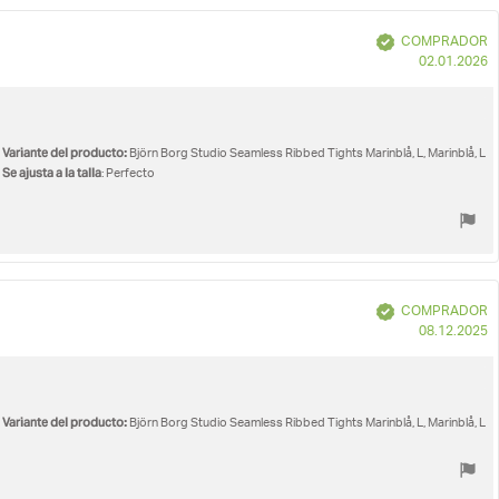
Verificado
COMPRADOR
F
02.01.2026
d
c
Variante del producto:
Björn Borg Studio Seamless Ribbed Tights Marinblå, L, Marinblå, L
Se ajusta a la talla
: Perfecto
Verificado
COMPRADOR
F
08.12.2025
d
c
Variante del producto:
Björn Borg Studio Seamless Ribbed Tights Marinblå, L, Marinblå, L