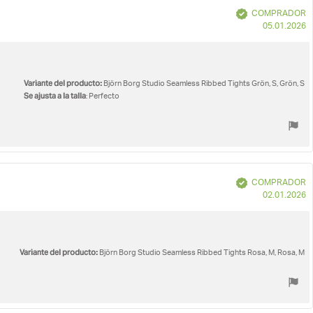
Verificado
COMPRADOR
F
05.01.2026
d
c
Variante del producto:
Björn Borg Studio Seamless Ribbed Tights Grön, S, Grön, S
Se ajusta a la talla
: Perfecto
Verificado
COMPRADOR
F
02.01.2026
d
c
Variante del producto:
Björn Borg Studio Seamless Ribbed Tights Rosa, M, Rosa, M