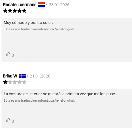
Renate Loermans
Autor
Fecha
•
23.01.2026
de
de
Valoración
la
de
la
la
opinión:
opinión:
Muy cómodo y bonito color.
Texto
opinión:
5.0
Esta es una traducción automática. Ver el original.
de
de
la
5
opinión:
estrellas
voto(s)
Votar
0
Erika W
Autor
Fecha
•
21.01.2026
de
de
Valoración
la
de
la
la
opinión:
opinión:
La costura del interior se quebró la primera vez que me los puse.
Texto
opinión:
1.0
Esta es una traducción automática. Ver el original.
de
de
la
5
opinión:
estrellas
voto(s)
Votar
0