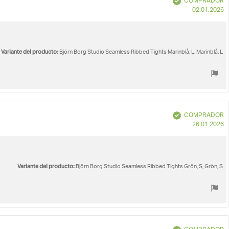
COMPRADOR
F
02.01.2026
d
c
Variante del producto:
Björn Borg Studio Seamless Ribbed Tights Marinblå, L, Marinblå, L
Verificado
COMPRADOR
F
26.01.2026
d
c
Variante del producto:
Björn Borg Studio Seamless Ribbed Tights Grön, S, Grön, S
Verificado