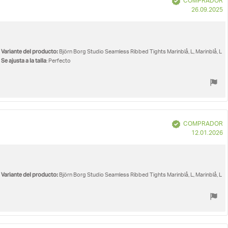
COMPRADOR
F
26.09.2025
d
c
Variante del producto:
Björn Borg Studio Seamless Ribbed Tights Marinblå, L, Marinblå, L
Se ajusta a la talla
: Perfecto
Verificado
COMPRADOR
F
12.01.2026
d
c
Variante del producto:
Björn Borg Studio Seamless Ribbed Tights Marinblå, L, Marinblå, L