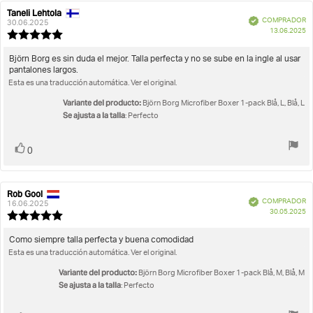
Taneli Lehtola
Autor
Fecha
Verificado
COMPRADOR
de
de
30.06.2025
F
13.06.2025
la
la
Valoración
d
opinión:
opinión:
de
c
la
Texto
Björn Borg es sin duda el mejor. Talla perfecta y no se sube en la ingle al usar
opinión:
pantalones largos.
de
5.0
Esta es una traducción automática. Ver el original.
la
de
opinión:
5
Variante del producto:
Björn Borg Microfiber Boxer 1-pack Blå, L, Blå, L
estrellas
Se ajusta a la talla
: Perfecto
Votar
voto(s)
0
Rob Gool
Autor
Fecha
Verificado
COMPRADOR
de
de
16.06.2025
F
30.05.2025
la
la
Valoración
d
opinión:
opinión:
de
c
la
Texto
Como siempre talla perfecta y buena comodidad
opinión:
Esta es una traducción automática. Ver el original.
de
5.0
la
de
Variante del producto:
Björn Borg Microfiber Boxer 1-pack Blå, M, Blå, M
opinión:
5
Se ajusta a la talla
: Perfecto
estrellas