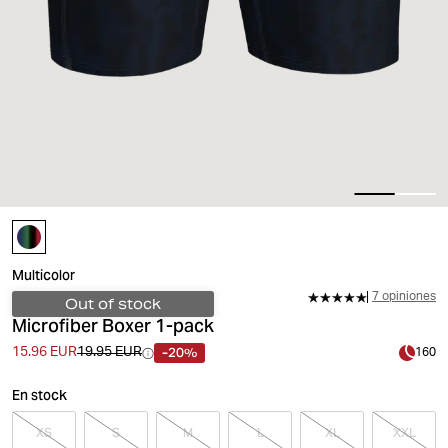
Multicolor
7 opiniones
Out of stock
Microfiber Boxer 1-pack
-20%
15.96 EUR
19.95 EUR
160
En stock
XS
S
M
L
XL
XXL