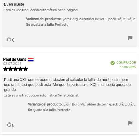
c
la
Texto
Buen ajuste
opinión:
Esta es una traducción automática. Ver el original.
de
5.0
la
de
Variante del producto:
Björn Borg Microfiber Boxer 1-pack Blå, M, Blå, M
opinión:
5
Se ajusta a la talla
: Perfecto
estrellas
Votar
voto(s)
0
Paul de Gans
Autor
Fecha
Verificado
COMPRADOR
de
de
03.07.2025
F
16.06.2025
la
la
Valoración
d
opinión:
opinión:
de
c
la
Texto
Pedí una XXL como recomendación al calcular la talla; de hecho, siempre
opinión:
uso una L, así que pedí esta. Me queda perfecta; la XXL me habría quedado
de
5.0
grande.
la
de
Esta es una traducción automática. Ver el original.
opinión:
5
estrellas
Variante del producto:
Björn Borg Microfiber Boxer 1-pack Blå, L, Blå, L
Se ajusta a la talla
: Perfecto
Votar
voto(s)
0