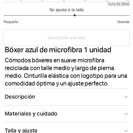
Guía de tallas
Se ajusta a la talla
3.266666666666667
Pequeño
Grande
de
Basado
5
en
Seleccione una talla
15
Bóxer azul de microfibra 1 unidad
votos
Cómodos bóxeres en suave microfibra
reciclada con talle medio y largo de pierna
medio. Cinturilla elástica con logotipo para una
comodidad óptima y un ajuste perfecto.
Descripción
El Björn Borg Microfiber Boxer 1-pack en azul es una
Materiales y cuidado
prenda interior clásica para hombre confeccionada en
tejido de poliéster reciclado elástico de calidad. Estos
90% Polyester - Recycled 10% Elastane
cómodos bóxeres de microfibra presentan un talle
Talla y ajuste
Fabricado en: China(CN)