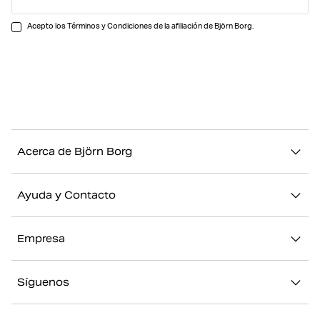
Acepto los Términos y Condiciones de la afiliación de Björn Borg.
Acerca de Björn Borg
Nuestra historia
Ayuda y Contacto
Sostenibilidad
Contacto
Stories
Empresa
FAQ
Nuestras Tiendas
Acerca de Björn Borg
Devolución/Reclamación
Síguenos
Trabajar en Björn Borg
Mi cuenta
Instagram
Prensa