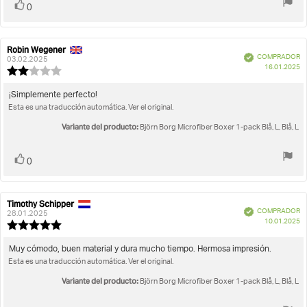
Votar
voto(s)
0
Robin Wegener
Autor
Fecha
Verificado
COMPRADOR
de
de
03.02.2025
F
16.01.2025
la
la
Valoración
d
opinión:
opinión:
de
c
la
Texto
¡Simplemente perfecto!
opinión:
Esta es una traducción automática. Ver el original.
de
2.0
la
de
Variante del producto:
Björn Borg Microfiber Boxer 1-pack Blå, L, Blå, L
opinión:
5
estrellas
Votar
voto(s)
0
Timothy Schipper
Autor
Fecha
Verificado
COMPRADOR
de
de
28.01.2025
F
10.01.2025
la
la
Valoración
d
opinión:
opinión:
de
c
la
Texto
Muy cómodo, buen material y dura mucho tiempo. Hermosa impresión.
opinión:
Esta es una traducción automática. Ver el original.
de
5.0
la
de
Variante del producto:
Björn Borg Microfiber Boxer 1-pack Blå, L, Blå, L
opinión:
5
estrellas