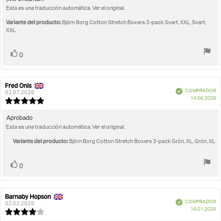
opinión:
Esta es una traducción automática. Ver el original.
de
5.0
la
de
Variante del producto:
Björn Borg Cotton Stretch Boxers 3-pack Svart, XXL, Svart,
opinión:
5
XXL
estrellas
Votar
voto(s)
0
Fred Onis
Autor
Fecha
Verificado
COMPRADOR
de
de
02.07.2026
F
14.06.2026
la
la
Valoración
d
opinión:
opinión:
de
c
la
Texto
Aprobado
opinión:
Esta es una traducción automática. Ver el original.
de
5.0
la
de
Variante del producto:
Björn Borg Cotton Stretch Boxers 3-pack Grön, XL, Grön, XL
opinión:
5
estrellas
Votar
voto(s)
0
Barnaby Hopson
Autor
Fecha
Verificado
COMPRADOR
de
de
02.02.2026
F
16.01.2026
la
la
Valoración
d
opinión:
opinión:
de