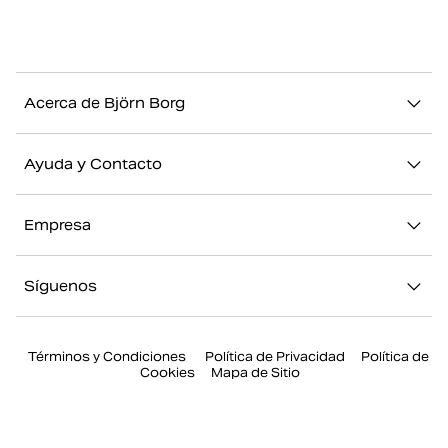
Acerca de Björn Borg
Nuestra historia
Ayuda y Contacto
Sostenibilidad
Contacto
Stories
Empresa
FAQ
Nuestras Tiendas
Acerca de Björn Borg
Devolución/Reclamación
Síguenos
Trabajar en Björn Borg
Mi cuenta
Instagram
Prensa
Términos y Condiciones
Política de Privacidad
Política de
Facebook
Cookies
Mapa de Sitio
Youtube
Twitter