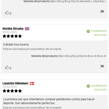
de
Variante del producto:
Björn Borg Borg Shorts Marinblå, L, Marinblå, L
opinión:
5
estrellas
Votar
voto(s)
0
Monika Struska
Autor
Fecha
Verificado
COMPRADOR
de
de
25.02.2025
F
06.02.2025
la
la
Valoración
d
opinión:
opinión:
de
c
la
Texto
Calidad muy buena.
opinión:
Esta es una traducción automática. Ver el original.
de
5.0
la
de
Variante del producto:
Björn Borg Borg Shorts Brun, M, Brun, M
opinión:
5
estrellas
Votar
voto(s)
0
Liselotte Mikkelsen
Autor
Fecha
Verificado
COMPRADOR
de
de
23.02.2025
F
03.02.2025
la
la
Valoración
d
opinión:
opinión:
de
c
la
Texto
La primera vez que intentamos comprar pantalones cortos para hacer
opinión:
deporte. Son absolutamente perfectos.
de
5.0
Esta es una traducción automática. Ver el original.