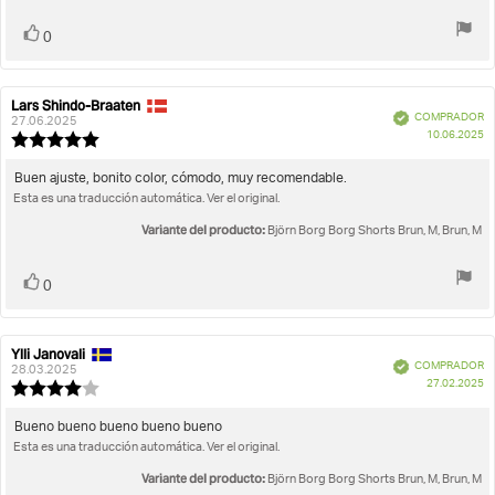
estrellas
Votar
voto(s)
0
Lars Shindo-Braaten
Autor
Fecha
Verificado
COMPRADOR
de
de
27.06.2025
F
10.06.2025
la
la
Valoración
d
opinión:
opinión:
de
c
la
Texto
Buen ajuste, bonito color, cómodo, muy recomendable.
opinión:
Esta es una traducción automática. Ver el original.
de
5.0
la
de
Variante del producto:
Björn Borg Borg Shorts Brun, M, Brun, M
opinión:
5
estrellas
Votar
voto(s)
0
Ylli Janovali
Autor
Fecha
Verificado
COMPRADOR
de
de
28.03.2025
F
27.02.2025
la
la
Valoración
d
opinión:
opinión:
de
c
la
Texto
Bueno bueno bueno bueno bueno
opinión:
Esta es una traducción automática. Ver el original.
de
4.0
la
de
Variante del producto:
Björn Borg Borg Shorts Brun, M, Brun, M
opinión:
5