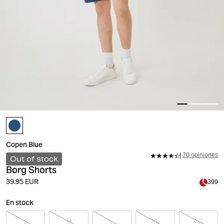
Copen Blue
70 opiniones
Out of stock
Borg Shorts
39.95 EUR
399
En stock
S
M
L
XL
XXL