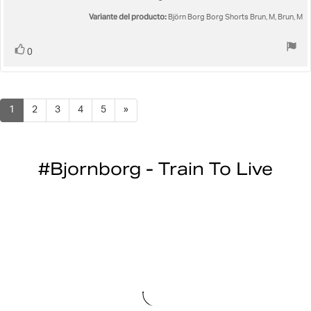
5.0
la
de
Variante del producto:
Björn Borg Borg Shorts Brun, M, Brun, M
opinión:
5
estrellas
Votar
voto(s)
0
1
2
3
4
5
»
#Bjornborg - Train To Live