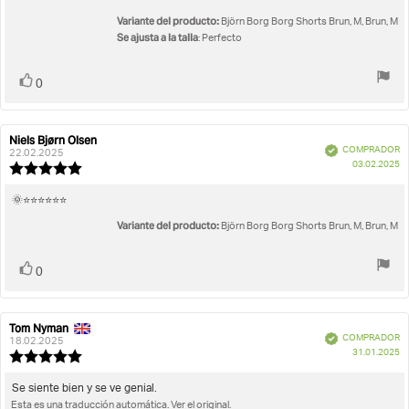
la
de
opinión:
5
Variante del producto:
Björn Borg Borg Shorts Brun, M, Brun, M
estrellas
Se ajusta a la talla
: Perfecto
Votar
voto(s)
0
Niels Bjørn Olsen
Autor
Fecha
Verificado
COMPRADOR
de
de
22.02.2025
F
03.02.2025
la
la
Valoración
d
opinión:
opinión:
de
c
la
Texto
🌞⭐️⭐️⭐️⭐️⭐️⭐️
opinión:
de
Variante del producto:
5.0
Björn Borg Borg Shorts Brun, M, Brun, M
la
de
opinión:
5
Votar
voto(s)
estrellas
0
Tom Nyman
Autor
Fecha
Verificado
COMPRADOR
de
de
18.02.2025
F
31.01.2025
la
la
Valoración
d
opinión:
opinión:
de
c
la
Texto
Se siente bien y se ve genial.
opinión:
Esta es una traducción automática. Ver el original.
de