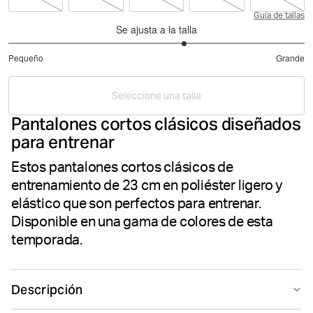
Guía de tallas
Se ajusta a la talla
3.375
Pequeño
Grande
de
Basado
5
en
Seleccione una talla
80
Pantalones cortos clásicos diseñados
votos
para entrenar
Estos pantalones cortos clásicos de
entrenamiento de 23 cm en poliéster ligero y
elástico que son perfectos para entrenar.
Disponible en una gama de colores de esta
temporada.
Descripción