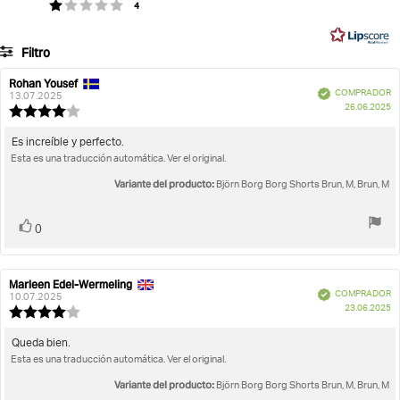
votos
Valoración 1 de 5 estrellas
4
5
en
80
Filtro
votos
Calificación
Imágenes
Rohan Yousef
Autor
Fecha
Verificado
COMPRADOR
de
de
13.07.2025
F
Se ajusta a la talla
26.06.2025
la
la
Valoración
d
opinión:
opinión:
de
c
la
Texto
Es increíble y perfecto.
opinión:
Esta es una traducción automática. Ver el original.
de
4.0
la
de
Variante del producto:
Björn Borg Borg Shorts Brun, M, Brun, M
opinión:
5
estrellas
Votar
voto(s)
0
Marleen Edel-Wermeling
Autor
Fecha
Verificado
COMPRADOR
de
de
10.07.2025
F
23.06.2025
la
la
Valoración
d
opinión:
opinión:
de
c
la
Texto
Queda bien.
opinión:
Esta es una traducción automática. Ver el original.
de
4.0
la
de
Variante del producto:
Björn Borg Borg Shorts Brun, M, Brun, M
opinión:
5