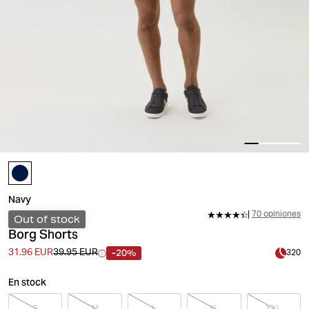
Navy
70 opiniones
Out of stock
Borg Shorts
-20%
31.96 EUR
39.95 EUR
320
En stock
S
M
L
XL
XXL