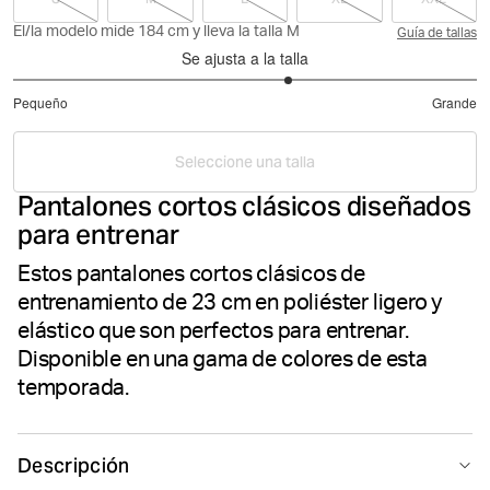
El/la modelo mide 184 cm y lleva la talla M
Guía de tallas
Se ajusta a la talla
3.375
Pequeño
Grande
de
Basado
5
en
Seleccione una talla
80
Pantalones cortos clásicos diseñados
votos
para entrenar
Estos pantalones cortos clásicos de
entrenamiento de 23 cm en poliéster ligero y
elástico que son perfectos para entrenar.
Disponible en una gama de colores de esta
temporada.
Descripción