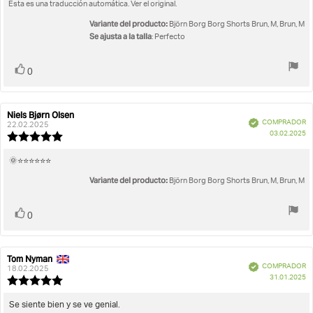
5.0
Esta es una traducción automática. Ver el original.
la
de
opinión:
5
Variante del producto:
Björn Borg Borg Shorts Brun, M, Brun, M
estrellas
Se ajusta a la talla
: Perfecto
Votar
voto(s)
0
Niels Bjørn Olsen
Autor
Fecha
Verificado
COMPRADOR
de
de
22.02.2025
F
03.02.2025
la
la
Valoración
d
opinión:
opinión:
de
c
la
Texto
🌞⭐️⭐️⭐️⭐️⭐️⭐️
opinión:
de
Variante del producto:
5.0
Björn Borg Borg Shorts Brun, M, Brun, M
la
de
opinión:
5
Votar
voto(s)
estrellas
0
Tom Nyman
Autor
Fecha
Verificado
COMPRADOR
de
de
18.02.2025
F
31.01.2025
la
la
Valoración
d
opinión:
opinión:
de
c
la
Texto
Se siente bien y se ve genial.