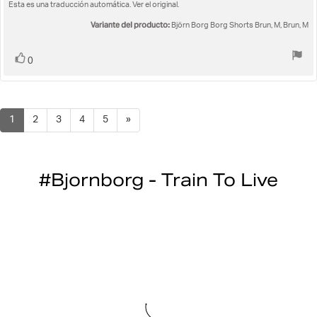
opinión:
Esta es una traducción automática. Ver el original.
de
5.0
la
de
Variante del producto:
Björn Borg Borg Shorts Brun, M, Brun, M
opinión:
5
estrellas
Votar
voto(s)
0
1
2
3
4
5
»
#Bjornborg - Train To Live