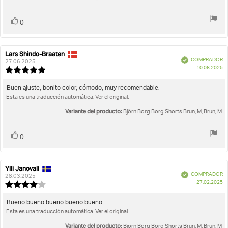
opinión:
5
estrellas
Votar
voto(s)
0
Lars Shindo-Braaten
Autor
Fecha
Verificado
COMPRADOR
de
de
27.06.2025
F
10.06.2025
la
la
Valoración
d
opinión:
opinión:
de
c
la
Texto
Buen ajuste, bonito color, cómodo, muy recomendable.
opinión:
Esta es una traducción automática. Ver el original.
de
5.0
la
de
Variante del producto:
Björn Borg Borg Shorts Brun, M, Brun, M
opinión:
5
estrellas
Votar
voto(s)
0
Ylli Janovali
Autor
Fecha
Verificado
COMPRADOR
de
de
28.03.2025
F
27.02.2025
la
la
Valoración
d
opinión:
opinión:
de
c
la
Texto
Bueno bueno bueno bueno bueno
opinión:
Esta es una traducción automática. Ver el original.
de
4.0
la
de
Variante del producto:
Björn Borg Borg Shorts Brun, M, Brun, M