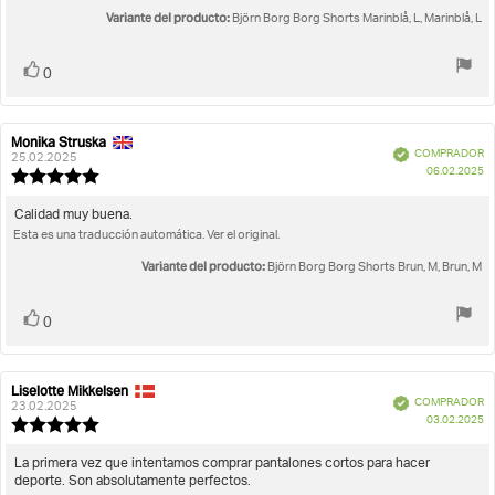
la
de
Variante del producto:
Björn Borg Borg Shorts Marinblå, L, Marinblå, L
opinión:
5
estrellas
Votar
voto(s)
0
Monika Struska
Autor
Fecha
Verificado
COMPRADOR
de
de
25.02.2025
F
06.02.2025
la
la
Valoración
d
opinión:
opinión:
de
c
la
Texto
Calidad muy buena.
opinión:
Esta es una traducción automática. Ver el original.
de
5.0
la
de
Variante del producto:
Björn Borg Borg Shorts Brun, M, Brun, M
opinión:
5
estrellas
Votar
voto(s)
0
Liselotte Mikkelsen
Autor
Fecha
Verificado
COMPRADOR
de
de
23.02.2025
F
03.02.2025
la
la
Valoración
d
opinión:
opinión:
de
c
la
Texto
La primera vez que intentamos comprar pantalones cortos para hacer
opinión:
deporte. Son absolutamente perfectos.
de