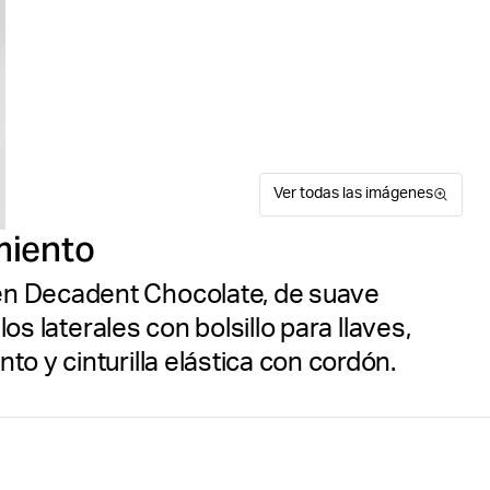
Ver todas las imágenes
miento
en Decadent Chocolate, de suave
los laterales con bolsillo para llaves,
o y cinturilla elástica con cordón.
Los Björn Borg Ace Short S
Suitable for sport
Guía de tallas
pantalones cortos de entr
rendimiento y estilo. Confec