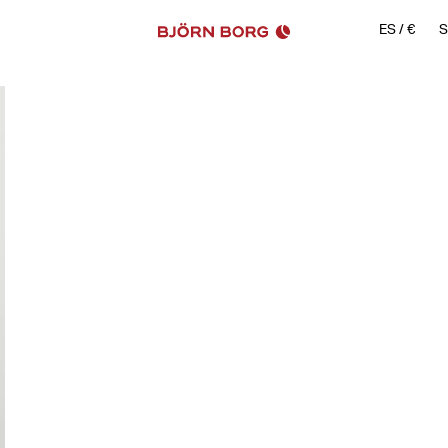
ES
/
€
S