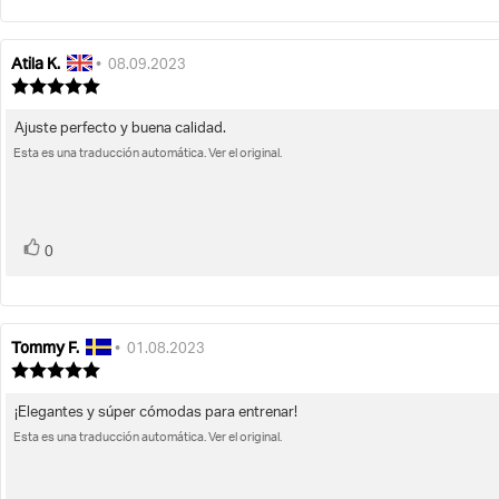
Atila K.
Autor
Fecha
•
08.09.2023
de
de
Valoración
la
de
la
la
opinión:
opinión:
Ajuste perfecto y buena calidad.
Texto
opinión:
Esta es una traducción automática. Ver el original.
de
5.0
de
la
5
opinión:
estrellas
voto(s)
Votar
0
Tommy F.
Autor
Fecha
•
01.08.2023
de
de
Valoración
la
de
la
la
opinión:
opinión:
¡Elegantes y súper cómodas para entrenar!
Texto
opinión:
Esta es una traducción automática. Ver el original.
de
5.0
de
la
5
opinión:
estrellas