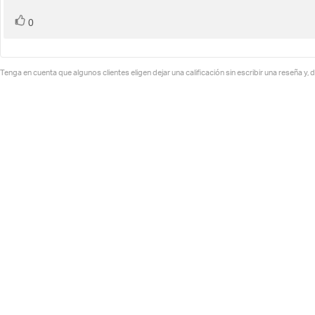
voto(s)
Votar
0
Tenga en cuenta que algunos clientes eligen dejar una calificación sin escribir una reseña y, d