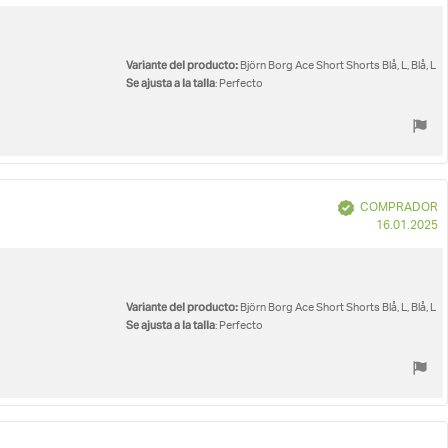
c
Variante del producto:
Björn Borg Ace Short Shorts Blå, L, Blå, L
Se ajusta a la talla
: Perfecto
Verificado
COMPRADOR
F
16.01.2025
d
c
Variante del producto:
Björn Borg Ace Short Shorts Blå, L, Blå, L
Se ajusta a la talla
: Perfecto