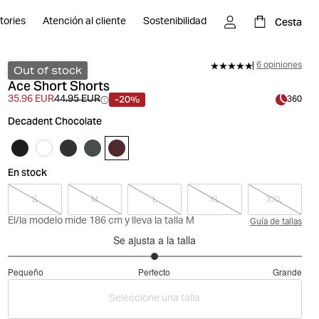
Cesta
tories
Atención al cliente
Sostenibilidad
6 opiniones
Out of stock
Ace Short Shorts
-20%
35.96 EUR
44.95 EUR
360
Decadent Chocolate
En stock
S
M
L
XL
XXL
El/la modelo mide 186 cm y lleva la talla M
Guía de tallas
Se ajusta a la talla
3
Pequeño
Perfecto
Grande
de
Basado
5
Seleccione una talla
en
12