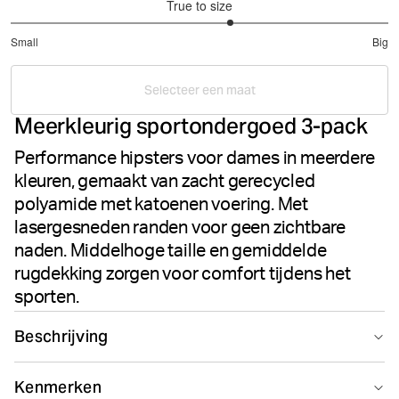
True to size
3.333333333333333
Small
Big
out
Based
of
on
5
Selecteer een maat
6
Meerkleurig sportondergoed 3-pack
votes
Performance hipsters voor dames in meerdere
kleuren, gemaakt van zacht gerecycled
polyamide met katoenen voering. Met
lasergesneden randen voor geen zichtbare
naden. Middelhoge taille en gemiddelde
rugdekking zorgen voor comfort tijdens het
sporten.
Beschrijving
De Björn Borg Performance Hipster 3-pack in Multi
Kenmerken
levert strak performance voor actieve vrouwen. Dit