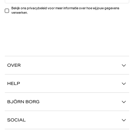
Bekijk ons privacybeleid voor meer informatie over hoe wij jouw gegevens
verwerken.
OVER
Ons verhaal
HELP
Duurzaamheid
Mijn Account
Stories
BJÖRN BORG
Contact
Onze winkels
Carrière
FAQ
SOCIAL
Pers
Retour/Claim
Instagram