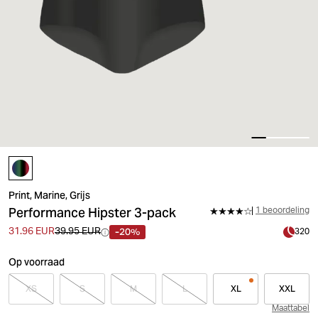
Print, Marine, Grijs
Performance Hipster 3-pack
1 beoordeling
-20%
31.96 EUR
39.95 EUR
320
Op voorraad
XS
S
M
L
XL
XXL
Maattabel