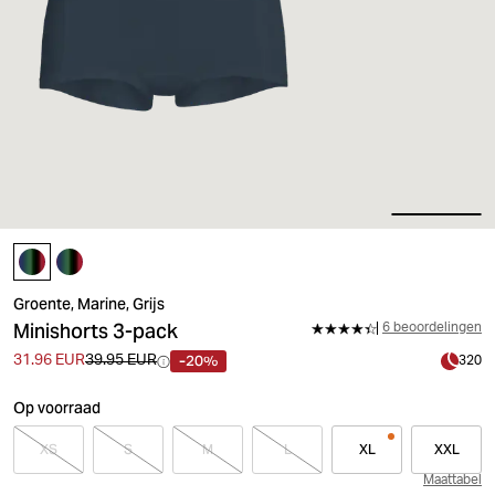
Groente, Marine, Grijs
Minishorts 3-pack
6 beoordelingen
-20%
31.96 EUR
39.95 EUR
320
Op voorraad
XS
S
M
L
XL
XXL
Maattabel