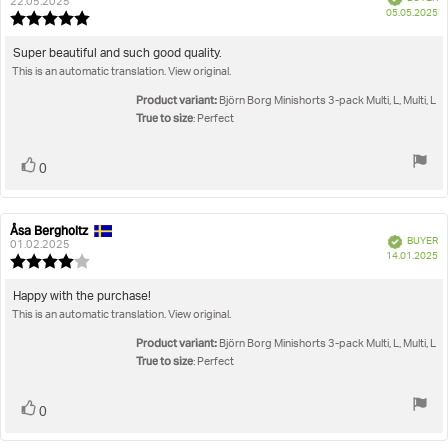
author:
date:
22.05.2025
P
05.05.2025
Review
da
rating:
5.0
Review
Super beautiful and such good quality.
out
This is an automatic translation. View original.
text:
of
5
Product variant:
Björn Borg Minishorts 3-pack Multi, L, Multi, L
stars
True to size
: Perfect
Vote
vote(s)
0
up
Åsa Bergholtz
Review
Review
Verified
BUYER
author:
date:
01.02.2025
P
14.01.2025
Review
da
rating:
4.0
Review
Happy with the purchase!
out
This is an automatic translation. View original.
text:
of
5
Product variant:
Björn Borg Minishorts 3-pack Multi, L, Multi, L
stars
True to size
: Perfect
Vote
vote(s)
0
up