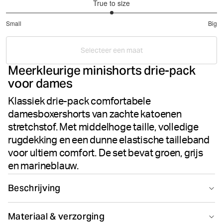
True to size
3
Small
Big
out
Based
of
on
5
Selecteer een maat
5
Meerkleurige minishorts drie-pack
votes
voor dames
Klassiek drie-pack comfortabele
damesboxershorts van zachte katoenen
stretchstof. Met middelhoge taille, volledige
rugdekking en een dunne elastische tailleband
voor ultiem comfort. De set bevat groen, grijs
en marineblauw.
Beschrijving
De Björn Borg Core Minishorts 3-pack in Multi biedt
Materiaal & verzorging
dagelijks comfort in een klassiek drie-pack design. Deze