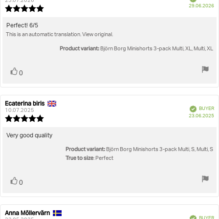
author:
date:
23.07.2026
P
True to size
29.06.2026
Review
da
Dames
Ondergoed
Boxershorts
Minishorts 3-pack
rating:
5.0
Review
Perfect! 6/5
out
This is an automatic translation. View original.
text:
of
5
Product variant:
Björn Borg Minishorts 3-pack Multi, XL, Multi, XL
stars
Vote
vote(s)
0
up
Ecaterina biris
Review
Review
Verified
BUYER
author:
date:
10.07.2025
P
23.06.2025
Review
da
rating:
5.0
Review
Very good quality
out
text:
Product variant:
of
Björn Borg Minishorts 3-pack Multi, S, Multi, S
5
True to size
: Perfect
stars
Vote
vote(s)
0
up
Anna Möllervärn
Review
Review
Verified
BUYER