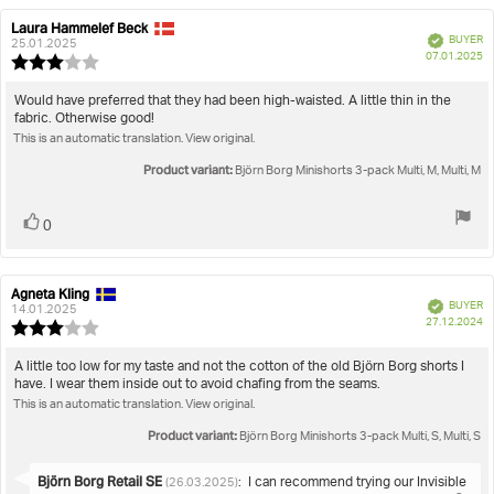
Laura Hammelef Beck
Review
Review
Verified
BUYER
author:
date:
25.01.2025
P
07.01.2025
Review
da
rating:
3.0
Review
Would have preferred that they had been high-waisted. A little thin in the
out
fabric. Otherwise good!
text:
of
This is an automatic translation. View original.
5
stars
Product variant:
Björn Borg Minishorts 3-pack Multi, M, Multi, M
Vote
vote(s)
0
up
Agneta Kling
Review
Review
Verified
BUYER
author:
date:
14.01.2025
P
27.12.2024
Review
da
rating:
3.0
Review
A little too low for my taste and not the cotton of the old Björn Borg shorts I
out
have. I wear them inside out to avoid chafing from the seams.
text:
of
This is an automatic translation. View original.
5
stars
Product variant:
Björn Borg Minishorts 3-pack Multi, S, Multi, S
Reply
Björn Borg Retail SE
:
I can recommend trying our Invisible
(26.03.2025)