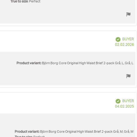
True to size
: Perfect
Verified
BUYER
P
02.02.2026
d
Product variant:
Björn Borg Core Original High Waist Brief 2-pack Grå, L, Grå, L
Verified
BUYER
P
04.02.2025
d
Product variant:
Björn Borg Core Original High Waist Brief 2-pack Grå, M, Grå, M