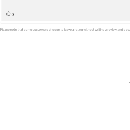
vote(s)
Vote
0
up
Please note that some customers choose to leave a rating without writing a review, and becau