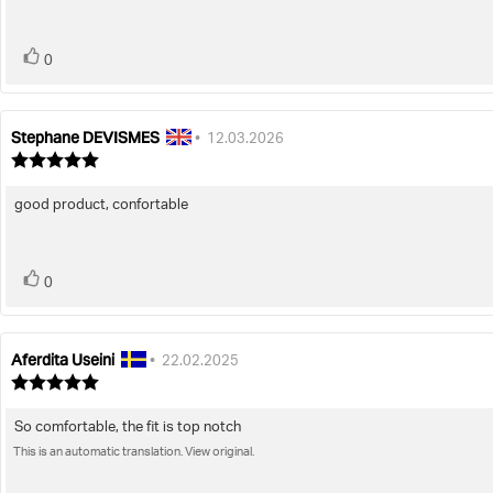
vote(s)
Vote
0
up
Stephane DEVISMES
Review
Review
•
12.03.2026
author:
date:
Review
rating:
5.0
good product, confortable
Review
out
of
text:
5
stars
vote(s)
Vote
0
up
Aferdita Useini
Review
Review
•
22.02.2025
author:
date:
Review
rating:
5.0
So comfortable, the fit is top notch
Review
out
of
This is an automatic translation. View original.
text:
5
stars