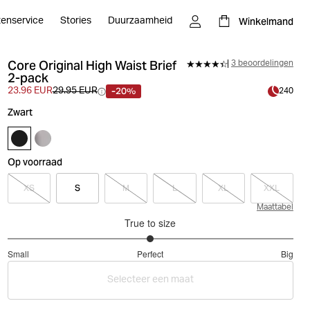
Winkelmand
tenservice
Stories
Duurzaamheid
Core Original High Waist Brief
3 beoordelingen
2-pack
-20%
23.96 EUR
29.95 EUR
240
Zwart
Op voorraad
XS
S
M
L
XL
XXL
Maattabel
True to size
3
Small
Perfect
Big
out
Based
of
Selecteer een maat
on
5
5