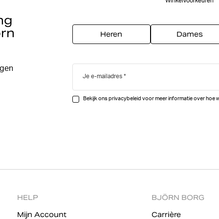
Winkelvoorkeuren
ng
örn
Heren
Dames
egen
Je e-mailadres
Bekijk ons privacybeleid voor meer informatie over hoe 
HELP
BJÖRN BORG
Mijn Account
Carrière