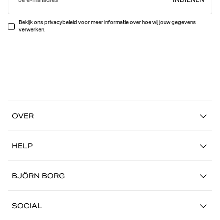
INDIENEN
Je e-mailadres
Bekijk ons privacybeleid voor meer informatie over hoe wij jouw gegevens
verwerken.
OVER
Ons verhaal
HELP
Duurzaamheid
Mijn Account
Stories
BJÖRN BORG
Contact
Onze winkels
Carrière
FAQ
SOCIAL
Pers
Retour/Claim