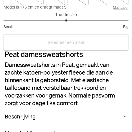
Model is 176 cm en draagt maat S
Maattabel
True to size
3
Small
Big
out
Based
of
on
5
Selecteer een maat
5
Peat damessweatshorts
votes
Damessweatshorts in Peat, gemaakt van
zachte katoen-polyester fleece die aan de
binnenkant is geborsteld. Met elastische
tailleband met verstelbaar trekkoord en
voorzakken voor gemak. Normale pasvorm
zorgt voor dagelijks comfort.
Beschrijving
De Björn Borg Centre Sweatshorts in Peat zijn essentiële