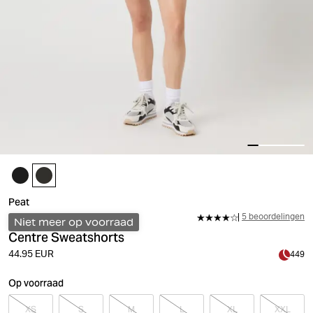
Peat
5 beoordelingen
Niet meer op voorraad
Centre Sweatshorts
44.95 EUR
449
Op voorraad
XS
S
M
L
XL
XXL