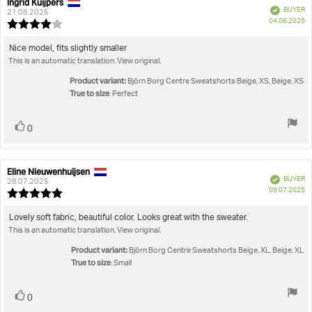
Borg branding toe
Rating
Images
Ingrid Kuijpers
Review
Review
Verified
BUYER
author:
date:
21.08.2025
P
True to size
04.08.2025
Review
Artikel nummer: 10003869_GY013
da
rating:
4.0
Centre Sweatshorts
Review
Nice model, fits slightly smaller
out
This is an automatic translation. View original.
text:
of
5
Product variant:
Björn Borg Centre Sweatshorts Beige, XS, Beige, XS
stars
True to size
: Perfect
Vote
vote(s)
0
up
Eline Nieuwenhuijsen
Review
Review
Verified
BUYER
author:
date:
28.07.2025
P
09.07.2025
Review
da
rating:
5.0
Review
Lovely soft fabric, beautiful color. Looks great with the sweater.
out
This is an automatic translation. View original.
text:
of
5
Product variant:
Björn Borg Centre Sweatshorts Beige, XL, Beige, XL
stars
True to size
: Small
Vote
vote(s)
0
up