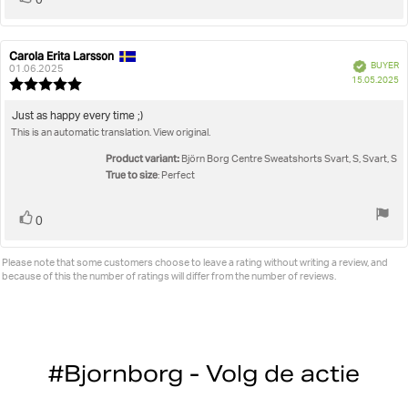
0
up
Carola Erita Larsson
Review
Review
Verified
BUYER
author:
date:
01.06.2025
P
15.05.2025
Review
da
rating:
5.0
Review
Just as happy every time ;)
out
This is an automatic translation. View original.
text:
of
5
Product variant:
Björn Borg Centre Sweatshorts Svart, S, Svart, S
stars
True to size
: Perfect
Vote
vote(s)
0
up
Please note that some customers choose to leave a rating without writing a review, and
because of this the number of ratings will differ from the number of reviews.
#Bjornborg - Volg de actie