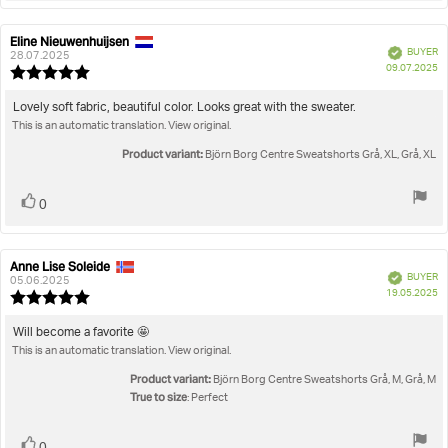
Eline Nieuwenhuijsen
Review
Review
Verified
BUYER
author:
date:
28.07.2025
P
09.07.2025
Review
da
rating:
5.0
Review
Lovely soft fabric, beautiful color. Looks great with the sweater.
out
This is an automatic translation. View original.
text:
of
5
Product variant:
Björn Borg Centre Sweatshorts Grå, XL, Grå, XL
stars
Vote
vote(s)
0
up
Anne Lise Soleide
Review
Review
Verified
BUYER
author:
date:
05.06.2025
P
19.05.2025
Review
da
rating:
5.0
Review
Will become a favorite 🤩
out
This is an automatic translation. View original.
text:
of
5
Product variant:
Björn Borg Centre Sweatshorts Grå, M, Grå, M
stars
True to size
: Perfect
Vote
vote(s)