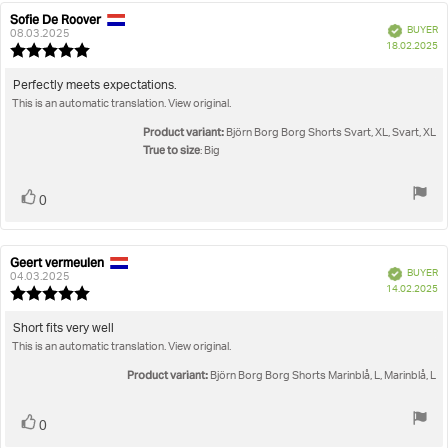
Sofie De Roover
Review
Review
Verified
BUYER
author:
date:
08.03.2025
P
18.02.2025
Review
da
rating:
5.0
Review
Perfectly meets expectations.
out
This is an automatic translation. View original.
text:
of
5
Product variant:
Björn Borg Borg Shorts Svart, XL, Svart, XL
stars
True to size
: Big
Vote
vote(s)
0
up
Geert vermeulen
Review
Review
Verified
BUYER
author:
date:
04.03.2025
P
14.02.2025
Review
da
rating:
5.0
Review
Short fits very well
out
This is an automatic translation. View original.
text:
of
5
Product variant:
Björn Borg Borg Shorts Marinblå, L, Marinblå, L
stars
Vote
vote(s)
0
up