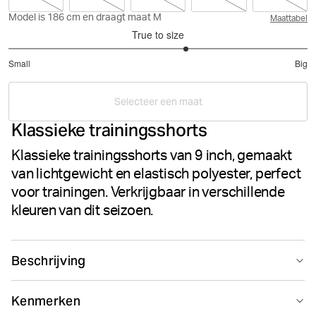
Model is 186 cm en draagt maat M
Maattabel
True to size
3.375
Small
Big
out
Based
of
on
5
Selecteer een maat
80
Klassieke trainingsshorts
votes
Klassieke trainingsshorts van 9 inch, gemaakt
van lichtgewicht en elastisch polyester, perfect
voor trainingen. Verkrijgbaar in verschillende
kleuren van dit seizoen.
Beschrijving
De Borg Shorts zijn klassieke trainingsshorts van
Kenmerken
lichtgewicht, gerecycled polyester stretchmateriaal. Ze