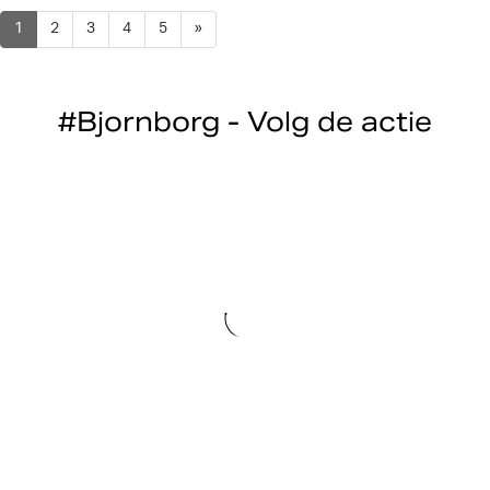
1
2
3
4
5
»
#Bjornborg - Volg de actie