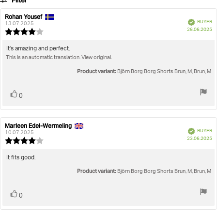
Filter
votes
Rating
Images
Rohan Yousef
Review
Review
Verified
BUYER
author:
date:
13.07.2025
P
True to size
26.06.2025
Review
da
rating:
4.0
Review
It's amazing and perfect.
out
This is an automatic translation. View original.
text:
of
5
Product variant:
Björn Borg Borg Shorts Brun, M, Brun, M
stars
Vote
vote(s)
0
up
Marleen Edel-Wermeling
Review
Review
Verified
BUYER
author:
date:
10.07.2025
P
23.06.2025
Review
da
rating:
4.0
Review
It fits good.
out
text:
Product variant:
of
Björn Borg Borg Shorts Brun, M, Brun, M
5
stars
Vote
vote(s)
0
up