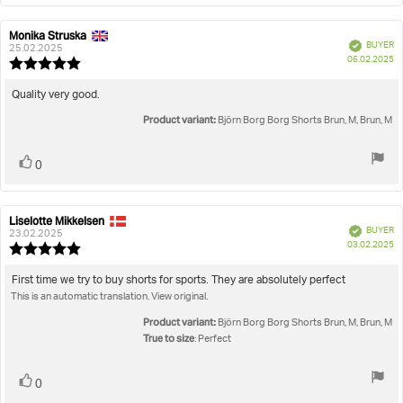
Monika Struska
Review
Review
Verified
BUYER
author:
date:
25.02.2025
P
06.02.2025
Review
da
rating:
5.0
Review
Quality very good.
out
text:
Product variant:
of
Björn Borg Borg Shorts Brun, M, Brun, M
5
stars
Vote
vote(s)
0
up
Liselotte Mikkelsen
Review
Review
Verified
BUYER
author:
date:
23.02.2025
P
03.02.2025
Review
da
rating:
5.0
Review
First time we try to buy shorts for sports. They are absolutely perfect
out
This is an automatic translation. View original.
text:
of
5
Product variant:
Björn Borg Borg Shorts Brun, M, Brun, M
stars
True to size
: Perfect
Vote
vote(s)
0
up