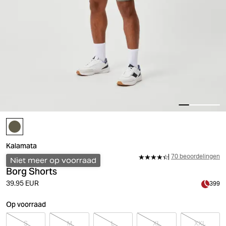
Kalamata
70 beoordelingen
Niet meer op voorraad
Borg Shorts
39.95 EUR
399
Op voorraad
S
M
L
XL
XXL