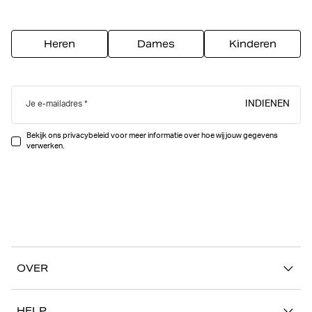
Heren
Dames
Kinderen
INDIENEN
Je e-mailadres
Bekijk ons privacybeleid voor meer informatie over hoe wij jouw gegevens
verwerken.
OVER
Ons verhaal
HELP