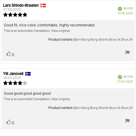
Lars Shindo-Braaten
Review
Review
Verified
BUYER
author:
date:
27.06.2025
P
10.06.2025
Review
da
rating:
5.0
Review
Good fit, nice color, comfortable, highly recommended
out
This is an automatic translation. View original.
text:
of
5
Product variant:
Björn Borg Borg Shorts Brun, M, Brun, M
stars
Vote
vote(s)
0
up
Ylli Janovali
Review
Review
Verified
BUYER
author:
date:
28.03.2025
P
27.02.2025
Review
da
rating:
4.0
Review
Good good good good good
out
This is an automatic translation. View original.
text:
of
5
Product variant:
Björn Borg Borg Shorts Brun, M, Brun, M
stars
Vote
vote(s)
0
up