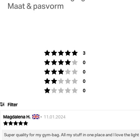
Maat & pasvorm
votes
Rating 5 out of 5 stars
3
votes
Rating 4 out of 5 stars
0
votes
Rating 3 out of 5 stars
0
votes
Rating 2 out of 5 stars
0
votes
Rating 1 out of 5 stars
0
Filter
Magdalena H.
Review
Review
•
11.01.2024
author:
date:
Review
rating:
5.0
Super quality for my gym-bag. All my stuff in one place and I love the light co
Review
out