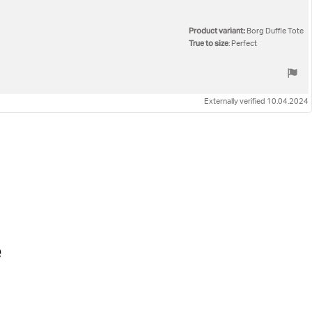
Product variant:
Borg Duffle Tote
True to size
: Perfect
Externally verified 10.04.2024
e