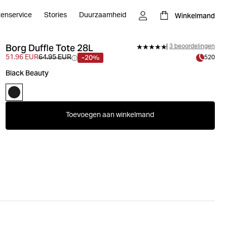
Winkelmand
tenservice
Stories
Duurzaamheid
Borg Duffle Tote 28L
3 beoordelingen
-20%
51.96 EUR
64.95 EUR
520
Black Beauty
Toevoegen aan winkelmand
te in Black Beauty is een veelzijdige 28L trainingstas
 levensstijl. Gemaakt van TPE-gecoat 100% polyester,