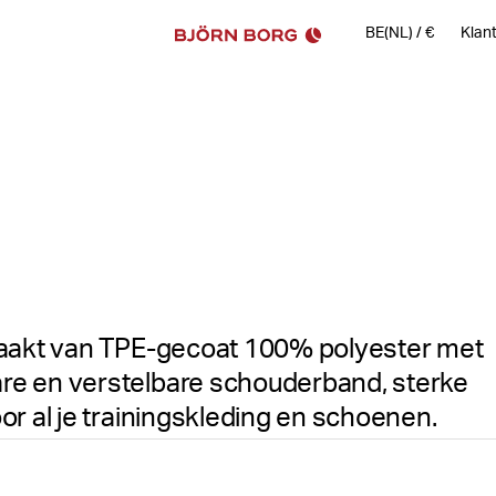
BE(NL)
/
€
Klan
Bekijk alle afbeeldingen
emaakt van TPE-gecoat 100% polyester met
re en verstelbare schouderband, sterke
or al je trainingskleding en schoenen.
De Björn Borg Borg Duffle To
Maattabel
ontworpen voor een actieve