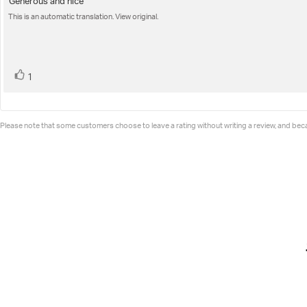
Generous and nice
Review
out
This is an automatic translation. View original.
text:
of
5
stars
vote(s)
Vote
1
up
Please note that some customers choose to leave a rating without writing a review, and becau