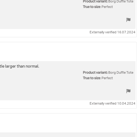
Product variant:
Borg Duffle Tote
True to size
: Perfect
Externally verified 16.07.2024
ttle larger than normal.
Product variant:
Borg Duffle Tote
True to size
: Perfect
Externally verified 10.04.2024