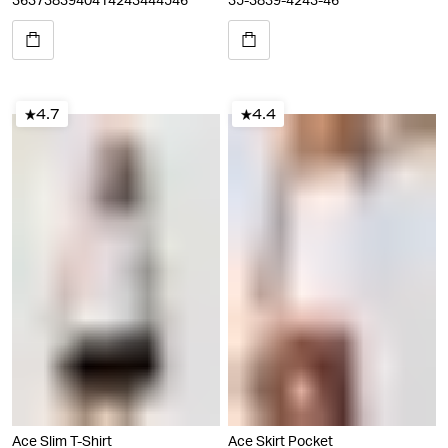
36
37
38
39
40
41
42
43
44
45
46
35-38
39-42
43-46
4.7
4.4
Ace Slim T-Shirt
Ace Skirt Pocket