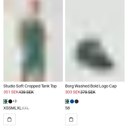
Studio Soft Cropped Tank Top
Borg Washed Bold Logo Cap
351 SEK
439 SEK
303 SEK
379 SEK
+
3
XS
S
M
L
XL
XXL
58