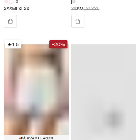
+
2
XS
S
M
L
XL
XXL
XS
S
M
L
XL
XXL
4.5
-20%
FÅ KVAR I LAGER