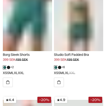
Borg Sleek Shorts
Studio Soft Padded Bra
399 SEK
499 SEK
399 SEK
499 SEK
+
2
+
6
XS
S
M
L
XL
XXL
XS
S
M
L
XL
XXL
4.4
-20%
4.9
-20%