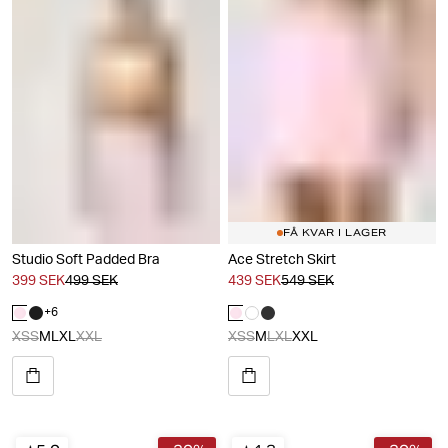
FÅ KVAR I LAGER
Studio Soft Padded Bra
Ace Stretch Skirt
399 SEK
499 SEK
439 SEK
549 SEK
+
6
XS
S
M
L
XL
XXL
XS
S
M
L
XL
XXL