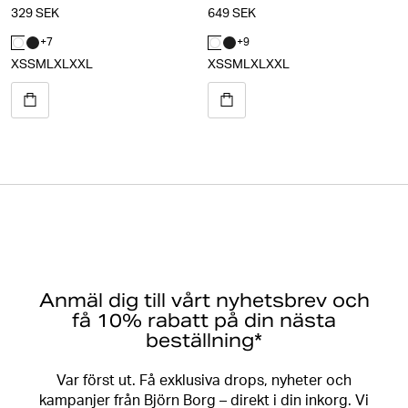
329 SEK
649 SEK
+
7
+
9
XS
S
M
L
XL
XXL
XS
S
M
L
XL
XXL
Anmäl dig till vårt nyhetsbrev och
få 10% rabatt på din nästa
beställning*
Var först ut. Få exklusiva drops, nyheter och
kampanjer från Björn Borg – direkt i din inkorg. Vi