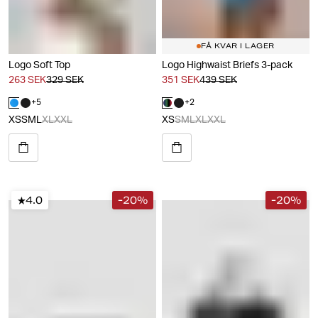
FÅ KVAR I LAGER
Logo Soft Top
Logo Highwaist Briefs 3-pack
263 SEK
329 SEK
351 SEK
439 SEK
+
5
+
2
XS
S
M
L
XL
XXL
XS
S
M
L
XL
XXL
4.0
-20%
-20%