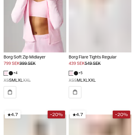
Borg Soft Zip Midlayer
Borg Flare Tights Regular
799 SEK
999 SEK
439 SEK
549 SEK
+
4
+
5
XS
S
M
L
XL
XXL
XS
S
M
L
XL
XXL
4.7
-20%
4.7
-20%