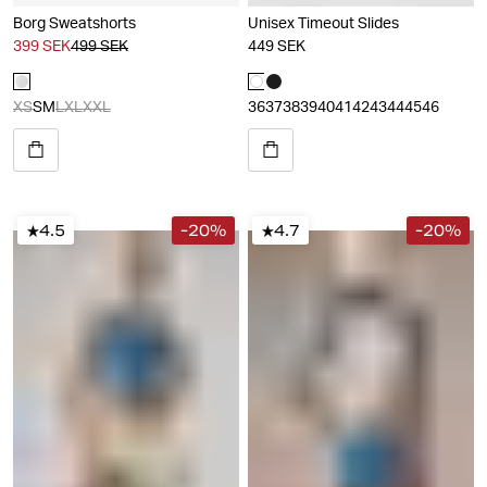
Borg Sweatshorts
Unisex Timeout Slides
399 SEK
499 SEK
449 SEK
XS
S
M
L
XL
XXL
36
37
38
39
40
41
42
43
44
45
46
4.5
-20%
4.7
-20%