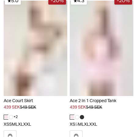
5.0
-20%
4.3
-20%
Ace Court Skirt
Ace 2 In 1 Cropped Tank
439 SEK
549 SEK
439 SEK
549 SEK
+
2
XS
S
M
L
XL
XXL
XS
S
M
L
XL
XXL