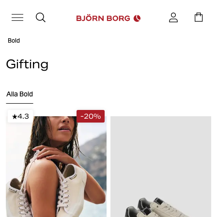
Bold
Gifting
Alla Bold
4.3
-20%