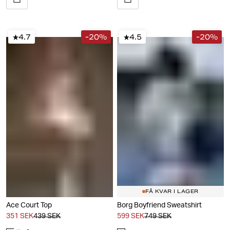
4.7
-20%
4.5
-20%
FÅ KVAR I LAGER
Ace Court Top
Borg Boyfriend Sweatshirt
351 SEK
439 SEK
599 SEK
749 SEK