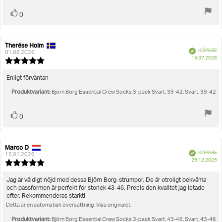
Rösta
röst(er)
0
upp
Therése Holm
Recensionsförfattare:
Recensionsdatum:
Bekräftad
KÖPARE
01.08.2026
K
15.07.2026
Recensionsbetyg:
5.0
utav
Recensionstext:
Enligt förväntan
5
Produktvariant:
stjärnor
Björn Borg Essential Crew Socks 3-pack Svart, 39-42, Svart, 39-42
Rösta
röst(er)
0
upp
Marco D
Recensionsförfattare:
Recensionsdatum:
Bekräftad
KÖPARE
15.01.2026
K
29.12.2025
Recensionsbetyg:
5.0
utav
Recensionstext:
Jag är väldigt nöjd med dessa Björn Borg-strumpor. De är otroligt bekväma
5
och passformen är perfekt för storlek 43-46. Precis den kvalitet jag letade
stjärnor
efter. Rekommenderas starkt!
Detta är en automatisk översättning. Visa originalet.
Produktvariant:
Björn Borg Essential Crew Socks 3-pack Svart, 43-46, Svart, 43-46