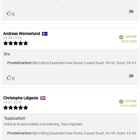
Rösta
röst(er)
0
upp
Andreas Wennerlund
Recensionsförfattare:
Recensionsdatum:
Bekräftad
KÖPARE
05.08.2026
K
19.07.2026
Recensionsbetyg:
5.0
utav
Recensionstext:
Bra
5
Produktvariant:
stjärnor
Björn Borg Essential Crew Socks 3-pack Svart, 39-42, Svart, 39-42
Rösta
röst(er)
0
upp
Christophe Liégeois
Recensionsförfattare:
Recensionsdatum:
Bekräftad
KÖPARE
20.07.2026
K
01.07.2026
Recensionsbetyg:
5.0
utav
Recensionstext:
Toppkvalitet!
5
Detta är en automatisk översättning. Visa originalet.
stjärnor
Produktvariant:
Björn Borg Essential Crew Socks 3-pack Svart, 43-46, Svart, 43-46