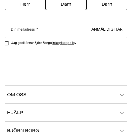
Herr
Dam
Barn
ANMÄL DIG HÄR
Din mejladress:
Jag godkänner Björn Borgs
integritetspolicy
OM OSS
Vår story
HJÄLP
Hållbarhet
Logga in på Mina Sidor
Stories
BJÖRN BORG