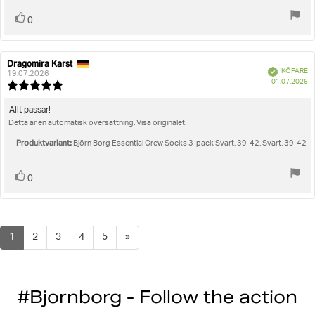
Rösta
röst(er)
0
upp
Dragomira Karst
Recensionsförfattare:
Recensionsdatum:
Bekräftad
KÖPARE
19.07.2026
K
01.07.2026
Recensionsbetyg:
5.0
utav
Recensionstext:
Allt passar!
5
Detta är en automatisk översättning. Visa originalet.
stjärnor
Produktvariant:
Björn Borg Essential Crew Socks 3-pack Svart, 39-42, Svart, 39-42
Rösta
röst(er)
0
upp
1
2
3
4
5
»
#Bjornborg - Follow the action