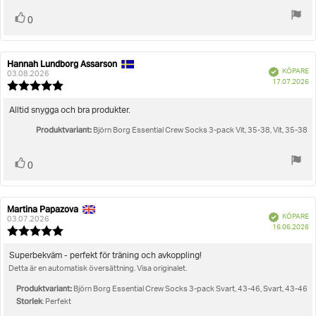
Rösta
röst(er)
0
upp
Hannah Lundborg Assarson
Recensionsförfattare:
Recensionsdatum:
Bekräftad
KÖPARE
03.08.2026
K
17.07.2026
Recensionsbetyg:
5.0
utav
Recensionstext:
Alltid snygga och bra produkter.
5
Produktvariant:
stjärnor
Björn Borg Essential Crew Socks 3-pack Vit, 35-38, Vit, 35-38
Rösta
röst(er)
0
upp
Martina Papazova
Recensionsförfattare:
Recensionsdatum:
Bekräftad
KÖPARE
03.07.2026
K
16.06.2026
Recensionsbetyg:
5.0
utav
Recensionstext:
Superbekväm - perfekt för träning och avkoppling!
5
Detta är en automatisk översättning. Visa originalet.
stjärnor
Produktvariant:
Björn Borg Essential Crew Socks 3-pack Svart, 43-46, Svart, 43-46
Storlek
: Perfekt