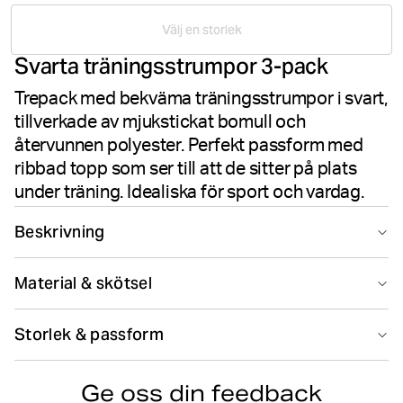
Välj en storlek
Svarta träningsstrumpor 3-pack
Trepack med bekväma träningsstrumpor i svart,
tillverkade av mjukstickat bomull och
återvunnen polyester. Perfekt passform med
ribbad topp som ser till att de sitter på plats
under träning. Idealiska för sport och vardag.
Beskrivning
Björn Borg Essential Crew Sock 3-pack i svart är ett
Material & skötsel
praktiskt trepack med bekväma sportstrumpor.
Tillverkade i en mjukstickat blandning av bomull och
55% Cotton 40% Polyester - Recycled 5% Elastane
återvunnen polyester med elastan ger de perfekt
Storlek & passform
Tillverkad i: China(CN)
passform för träning. Den ribbade mudden håller
strumporna på plats under aktivitet, medan den
Hitta din storlek
Storleksguide
kuddfodrade foten ger komfort hela dagen. BORG-
Ge oss din feedback