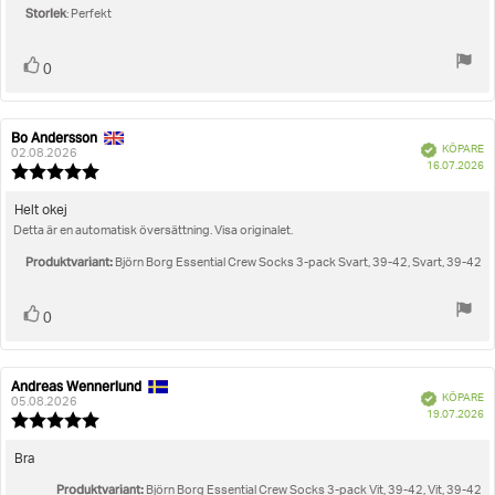
Storlek
: Perfekt
Rösta
röst(er)
0
upp
Bo Andersson
Recensionsförfattare:
Recensionsdatum:
Bekräftad
KÖPARE
02.08.2026
K
16.07.2026
Recensionsbetyg:
5.0
utav
Recensionstext:
Helt okej
5
Detta är en automatisk översättning. Visa originalet.
stjärnor
Produktvariant:
Björn Borg Essential Crew Socks 3-pack Svart, 39-42, Svart, 39-42
Rösta
röst(er)
0
upp
Andreas Wennerlund
Recensionsförfattare:
Recensionsdatum:
Bekräftad
KÖPARE
05.08.2026
K
19.07.2026
Recensionsbetyg:
5.0
utav
Recensionstext:
Bra
5
Produktvariant:
stjärnor
Björn Borg Essential Crew Socks 3-pack Vit, 39-42, Vit, 39-42