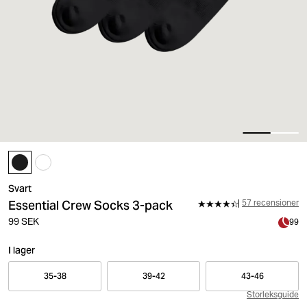
Svart
Essential Crew Socks 3-pack
57 recensioner
99 SEK
99
I lager
35-38
39-42
43-46
Storleksguide