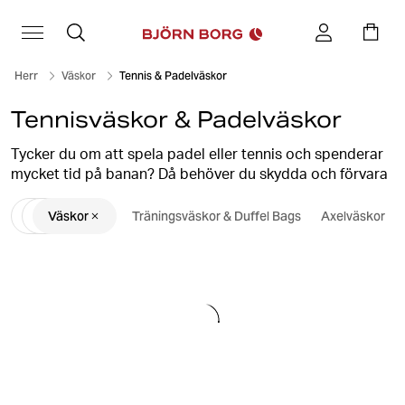
Herr
Väskor
Tennis & Padelväskor
Tennisväskor & Padelväskor
Tycker du om att spela padel eller tennis och spenderar
mycket tid på banan? Då behöver du skydda och förvara
dina rackets och bollar på ett snyggt och smart sätt. Du
Väskor
Träningsväskor & Duffel Bags
Axelväskor
bär dem säkert och smidigt med våra snygga tennis- och
padelväskor.