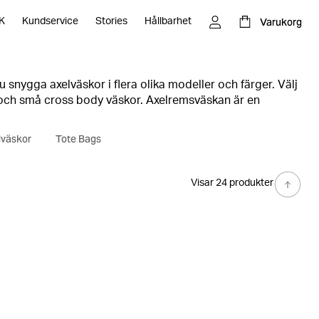
Varukorg
K
Kundservice
Stories
Hållbarhet
 snygga axelväskor i flera olika modeller och färger. Välj
 och små cross body väskor. Axelremsväskan är en
äl för träning, som till jobbet och på fritiden.
lväskor
Tote Bags
Visar 24 produkter