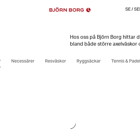
SE
/
SE
Hos oss på Björn Borg hittar du
bland både större axelväskor
mångsidig väska som passar såv
r
Necessärer
Resväskor
Ryggsäckar
Tennis & Pade