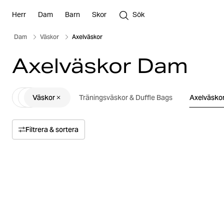
Herr
Dam
Barn
Skor
Sök
Dam
Väskor
Axelväskor
Axelväskor Dam
Väskor
Träningsväskor & Duffle Bags
Axelväsko
Filtrera & sortera
Sortera efter
Relevans
Pris
Pris högt till lågt
Storlek
Pris lågt till högt