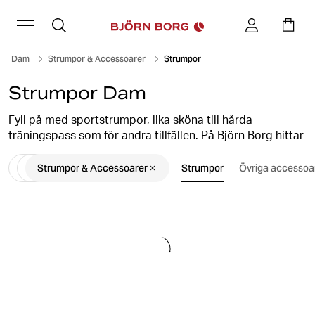
Dam
Strumpor & Accessoarer
Strumpor
Strumpor Dam
Fyll på med sportstrumpor, lika sköna till hårda
träningspass som för andra tillfällen. På Björn Borg hittar
du flera olika modeller på strumpor för dam. Välj bland
Strumpor & Accessoarer
Strumpor
Övriga accessoa
klassiska ankelstrumpor och funktionella sportstrumpor
för träningen. Vi har både längre strumpor och smarta
låga strumpor som sitter perfekt i dina lägre sneakers
och tygskor.
Damstrumporna säljs både i enpack och i smarta
flerpack. Välj bland olika färger, prints och mönster eller
om du vill ha klassiska enfärgade svarta eller vita
strumpor.