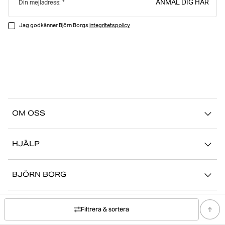
ANMÄL DIG HÄR
Din mejladress:
Jag godkänner Björn Borgs
integritetspolicy
OM OSS
Vår story
HJÄLP
Hållbarhet
Logga in på Mina Sidor
Stories
BJÖRN BORG
Kontakta oss
Butiker
Jobba hos oss
FAQ
SOCIAL
Filtrera & sortera
Press
Retur/Reklamation