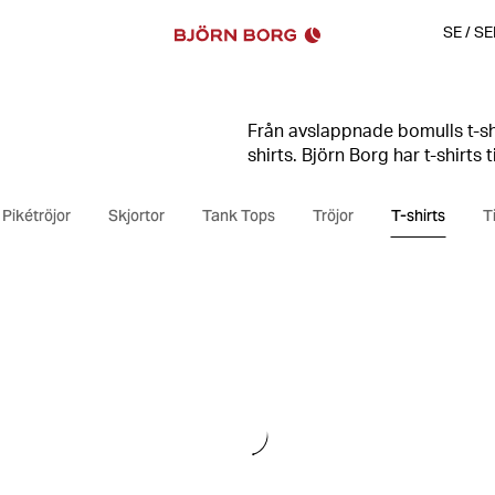
SE
/
SE
Från avslappnade bomulls t-shir
shirts. Björn Borg har t-shirts t
säker stil, oavsett om du tar 
Pikétröjor
Skjortor
Tank Tops
Tröjor
T-shirts
T