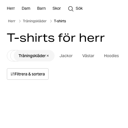
Herr
Dam
Barn
Skor
Sök
Herr
Träningskläder
T-shirts
T-shirts för herr
Träningskläder
Jackor
Västar
Hoodies
Filtrera & sortera
Sortera efter
Relevans
Pris
Pris högt till lågt
Storlek
Pris lågt till högt