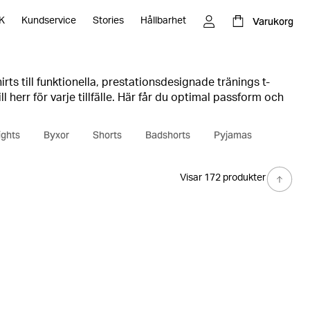
Varukorg
K
Kundservice
Stories
Hållbarhet
ts till funktionella, prestationsdesignade tränings t-
ill herr för varje tillfälle. Här får du optimal passform och
det lugnt hemma eller kör ett intensivt pass på gymmet.
ights
Byxor
Shorts
Badshorts
Pyjamas
Visar 172 produkter